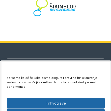
Koristimo kolačiće kako bismo osigurali pravilno funkcioniranje
Nezavisni sindikat znanosti i visokog
web-stranice, značajke društvenih mreža te analizirali promet i
obrazovanja
performanse.
Adresa:
Florijana Andrašeca 18A / VI kat
• 10 000
Zagreb •
Tel:
+385 1 4847 337
•
Email:
uprava@nsz.hr
Prihvati sve
•
Facebook:
NSZVO