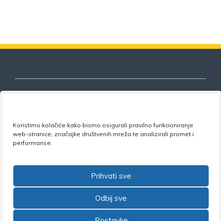
Nezavisni sindikat znanosti i visokog
Koristimo kolačiće kako bismo osigurali pravilno funkcioniranje
obrazovanja
web-stranice, značajke društvenih mreža te analizirali promet i
performanse.
Adresa:
Florijana Andrašeca 18A / VI kat
• 10 000
Zagreb •
Tel:
+385 1 4847 337
•
Email:
uprava@nsz.hr
•
Facebook:
NSZVO
Prihvati sve
Odbij sve
Postavke