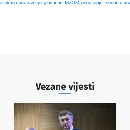
 visokog obrazovanja
,
glavarine
,
MZOM
,
priopćenje
,
uredba o p
Vezane vijesti