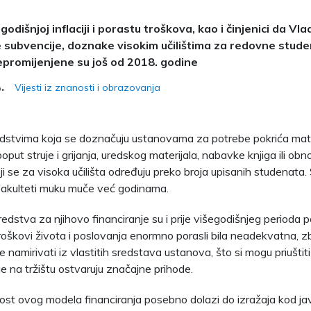
odišnjoj inflaciji i porastu troškova, kao i činjenici da Vl
subvencije, doznake visokim učilištima za redovne studen
promijenjene su još od 2018. godine
Vijesti iz znanosti i obrazovanja
.
redstvima koja se doznačuju ustanovama za potrebe pokrića mate
oput struje i grijanja, uredskog materijala, nabavke knjiga ili ob
ji se za visoka učilišta određuju preko broja upisanih studenata.
i fakulteti muku muče već godinama.
dstva za njihovo financiranje su i prije višegodišnjeg perioda po
 troškovi života i poslovanja enormno porasli bila neadekvatna, 
e namirivati iz vlastitih sredstava ustanova, što si mogu priušti
e na tržištu ostvaruju značajne prihode.
t ovog modela financiranja posebno dolazi do izražaja kod javn