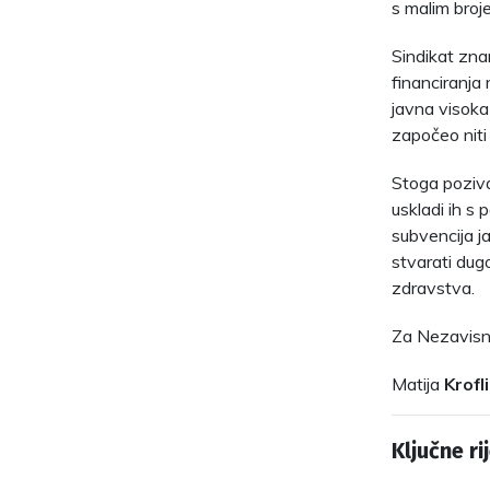
s malim broj
Sindikat zna
financiranja
javna visoka 
započeo niti
Stoga poziva
uskladi ih s
subvencija ja
stvarati dug
zdravstva.
Za Nezavisni
Matija
Krofl
Ključne rij