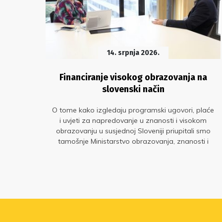
14. srpnja 2026.
Financiranje visokog obrazovanja na
slovenski način
O tome kako izgledaju programski ugovori, plaće
i uvjeti za napredovanje u znanosti i visokom
 se
obrazovanju u susjednoj Sloveniji priupitali smo
lji
tamošnje Ministarstvo obrazovanja, znanosti i
 tko
mladih
om i