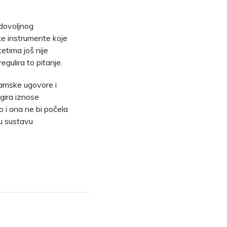
edovoljnog
ke instrumente koje
etima još nije
gulira to pitanje.
ramske ugovore i
gira iznose
ko i ona ne bi počela
u sustavu