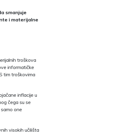
ada smanjuje
te i materijalne
rijalnih troškova
nove informatičke
 S tim troškovima
jačane inflacije u
zbog čega su se
ti samo one
ih visokih učilišta