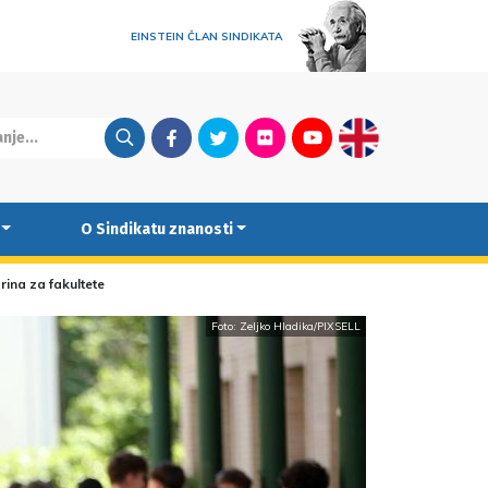
EINSTEIN ČLAN SINDIKATA
Facebook
Twitter
Flickr
Youtube
English
O Sindikatu znanosti
rina za fakultete
Foto: Zeljko Hladika/PIXSELL