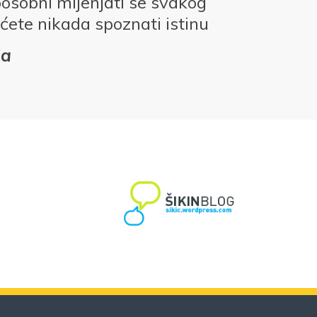
posobni mijenjati se svakog
ćete nikada spoznati istinu
da