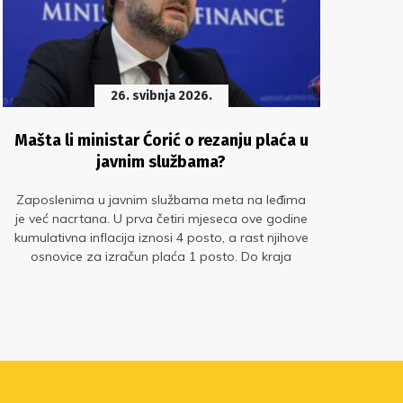
26. svibnja 2026.
Mašta li ministar Ćorić o rezanju plaća u
Pre
javnim službama?
Zaposlenima u javnim službama meta na leđima
I
je već nacrtana. U prva četiri mjeseca ove godine
svj
kumulativna inflacija iznosi 4 posto, a rast njihove
rij
osnovice za izračun plaća 1 posto. Do kraja
Si
godine ta bi se razlika mogla bitno pogoršati.