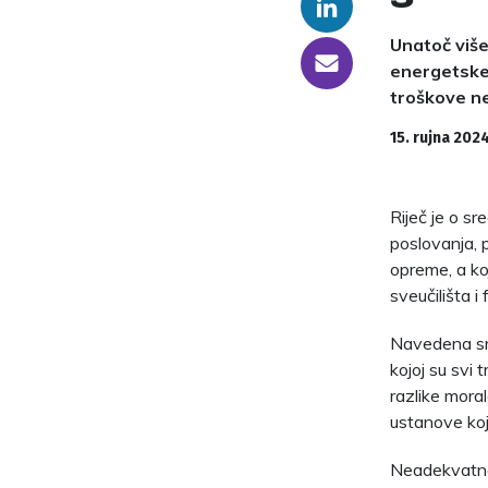
Linkedin
Unatoč višeg
someone@yoursite.com
energetske 
troškove ne
15. rujna 2024
Riječ je o s
poslovanja, p
opreme, a ko
sveučilišta 
Navedena sre
kojoj su svi
razlike moral
ustanove koj
Neadekvatnos