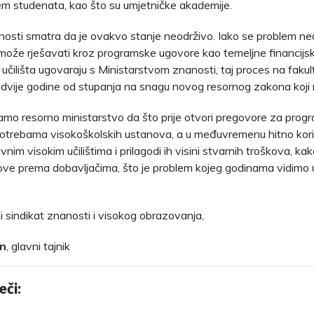
em studenata, kao što su umjetničke akademije.
nosti smatra da je ovakvo stanje neodrživo. Iako se problem n
 može rješavati kroz programske ugovore kao temeljne financijs
učilišta ugovaraju s Ministarstvom znanosti, taj proces na fakult
 dvije godine od stupanja na snagu novog resornog zakona koji re
mo resorno ministarstvo da što prije otvori pregovore za prog
 potrebama visokoškolskih ustanova, a u međuvremenu hitno kori
vnim visokim učilištima i prilagodi ih visini stvarnih troškova, ka
ove prema dobavljačima, što je problem kojeg godinama vidimo 
 sindikat znanosti i visokog obrazovanja,
in
, glavni tajnik
eči: