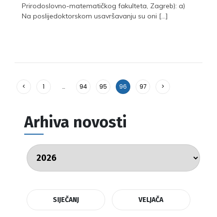
Prirodoslovno-matematičkog fakulteta, Zagreb): a)
Na poslijedoktorskom usavršavanju su oni […]
<
1
…
94
95
96
97
>
Arhiva novosti
SIJEČANJ
VELJAČA