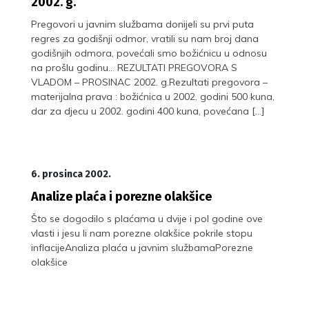
2002. g.
Pregovori u javnim službama donijeli su prvi puta
regres za godišnji odmor, vratili su nam broj dana
godišnjih odmora, povećali smo božićnicu u odnosu
na prošlu godinu… REZULTATI PREGOVORA S
VLADOM – PROSINAC 2002. g.Rezultati pregovora –
materijalna prava : božićnica u 2002. godini 500 kuna,
dar za djecu u 2002. godini 400 kuna, povećana […]
6. prosinca 2002.
Analize plaća i porezne olakšice
Što se dogodilo s plaćama u dvije i pol godine ove
vlasti i jesu li nam porezne olakšice pokrile stopu
inflacijeAnaliza plaća u javnim službamaPorezne
olakšice