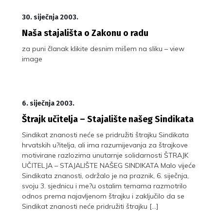
30. siječnja 2003.
Naša stajališta o Zakonu o radu
za puni članak klikite desnim mišem na sliku – view
image
6. siječnja 2003.
Štrajk učitelja – Stajalište našeg Sindikata
Sindikat znanosti neće se pridružiti štrajku Sindikata
hrvatskih u?itelja, ali ima razumijevanja za štrajkove
motivirane razlozima unutarnje solidarnosti ŠTRAJK
UČITELJA – STAJALIŠTE NAŠEG SINDIKATA Malo vijeće
Sindikata znanosti, održalo je na praznik, 6. siječnja,
svoju 3. sjednicu i me?u ostalim temama razmotrilo
odnos prema najavljenom štrajku i zaključilo da se
Sindikat znanosti neće pridružiti štrajku […]