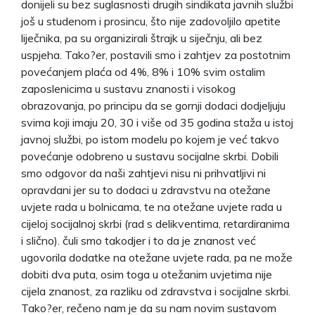
donijeli su bez suglasnosti drugih sindikata javnih službi
još u studenom i prosincu, što nije zadovoljilo apetite
liječnika, pa su organizirali štrajk u siječnju, ali bez
uspjeha. Tako?er, postavili smo i zahtjev za postotnim
povećanjem plaća od 4%, 8% i 10% svim ostalim
zaposlenicima u sustavu znanosti i visokog
obrazovanja, po principu da se gornji dodaci dodjeljuju
svima koji imaju 20, 30 i više od 35 godina staža u istoj
javnoj službi, po istom modelu po kojem je već takvo
povećanje odobreno u sustavu socijalne skrbi. Dobili
smo odgovor da naši zahtjevi nisu ni prihvatljivi ni
opravdani jer su to dodaci u zdravstvu na otežane
uvjete rada u bolnicama, te na otežane uvjete rada u
cijeloj socijalnoj skrbi (rad s delikventima, retardiranima
i slično). čuli smo takodjer i to da je znanost već
ugovorila dodatke na otežane uvjete rada, pa ne može
dobiti dva puta, osim toga u otežanim uvjetima nije
cijela znanost, za razliku od zdravstva i socijalne skrbi.
Tako?er, rečeno nam je da su nam novim sustavom