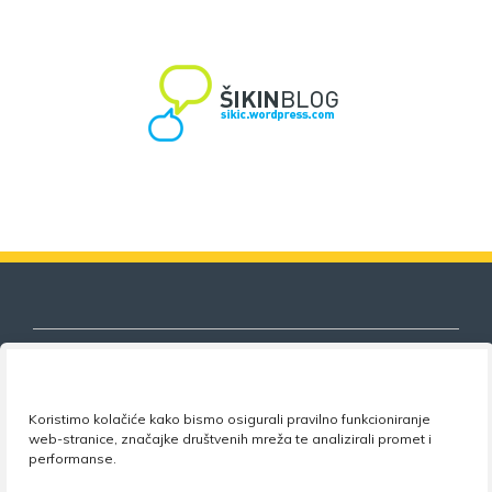
Koristimo kolačiće kako bismo osigurali pravilno funkcioniranje
Nezavisni sindikat znanosti i visokog
web-stranice, značajke društvenih mreža te analizirali promet i
obrazovanja
performanse.