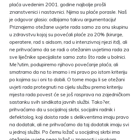
plaća uvedenim 2001. godine najbolje prošli
znanstvenici i nastavnici. Njima su plaće porasle. Naš
je odgovor glasio: odbijamo takvu argumentaciju!
Priznajemo otežane uvjete rada samo za onu skupinu
u zdravstvu kojoj su povećali plaće za 20% (kirurge,
operatere, rad s aidsom, rad u intenzivnoj njezi itd), ali
ne prihvaćamo da se radi o otežanim uvjetima rada za
sve liječnike specijaliste samo zato što rade u bolnici.
Me?utim, podupiremo njihovo povećanje plaća, ali
smatramo da na to imamo i mi pravo po istom kriteriju
po kojima su i oni to dobili. O tome mogu li se otežani
uvjeti rada protegnuti na cijelu službu prema kriteriju
mjesta rada povest će se još rasprava na zajedničkom
sastanku svih sindikata javnih službi. Tako?er,
prihvaćamo da u socijalnoj skrbi, socijalni radnik i
defektolog, koji doista rade s delikventima imaju pravo
na dodatak, ali ne prihvaćamo da taj dodatak imaju svi
u jednoj službi. Po čemu ložač u socijalnoj skrbi ima
otežanije uvjete nego ložač u znanosti i visokom