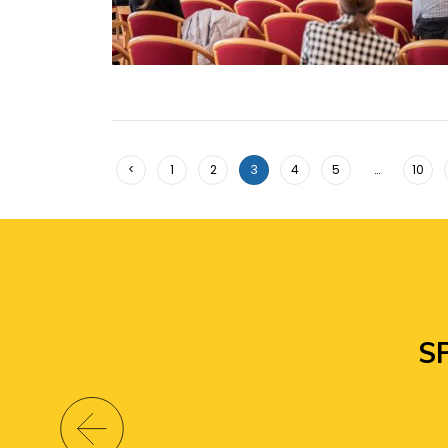
<
1
2
3
4
5
…
10
S