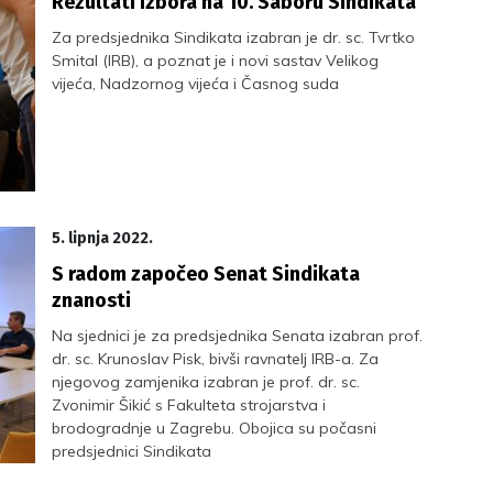
Rezultati izbora na 10. Saboru Sindikata
Za predsjednika Sindikata izabran je dr. sc. Tvrtko
Smital (IRB), a poznat je i novi sastav Velikog
vijeća, Nadzornog vijeća i Časnog suda
5. lipnja 2022.
S radom započeo Senat Sindikata
znanosti
Na sjednici je za predsjednika Senata izabran prof.
dr. sc. Krunoslav Pisk, bivši ravnatelj IRB-a. Za
njegovog zamjenika izabran je prof. dr. sc.
Zvonimir Šikić s Fakulteta strojarstva i
brodogradnje u Zagrebu. Obojica su počasni
predsjednici Sindikata