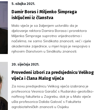
5. ožujka 2021.
Damir Boras i Miljenko Šimpraga
isključeni iz članstva
Malo vijeće je sa žaljenjem ustvrdilo da je
djelovanje rektora Damira Borasa i prorektora
Miljenka Šimprage suprotno vrijednostima i
načelima, ne samo Sindikata znanosti, već i cijele
akademske zajednice, u mjeri koja je nespojiva s
njihovim članstvom u Sindikatu znanosti.
20. siječnja 2021.
Provedeni izbori za predsjednicu Velikog
vijeća i člana Malog vijeća
Za novu predsjednicu Velikog vijeća izabrana je
profesorica Vesnica Garašić s Rudarsko-geološko-
naftnog fakulteta u Zagrebu, dok je u Malo vijeće
ušla profesorica Dalida Galović s Fakulteta
agrobiotehničkih znanosti u Osijeku