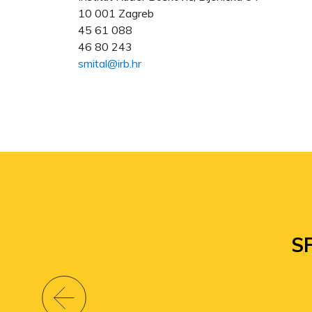
10 001 Zagreb
45 61 088
46 80 243
smital@irb.hr
S