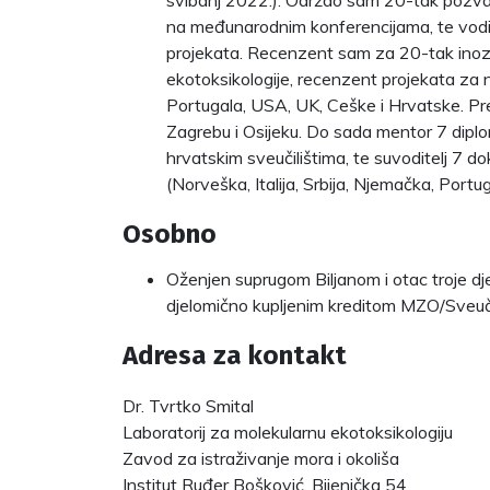
svibanj 2022.). Održao sam 20-tak pozvan
na međunarodnim konferencijama, te vodi
projekata. Recenzent sam za 20-tak inozem
ekotoksikologije, recenzent projekata za
Portugala, USA, UK, Ceške i Hrvatske. Pre
Zagrebu i Osijeku. Do sada mentor 7 dipl
hrvatskim sveučilištima, te suvoditelj 7 d
(Norveška, Italija, Srbija, Njemačka, Portug
Osobno
Oženjen suprugom Biljanom i otac troje dj
djelomično kupljenim kreditom MZO/Sveuči
Adresa za kontakt
Dr. Tvrtko Smital
Laboratorij za molekularnu ekotoksikologiju
Zavod za istraživanje mora i okoliša
Institut Ruđer Bošković, Bijenička 54