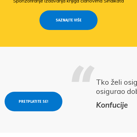
Sponzoriranje izdavanja knjiga članovima Sindikata
SAZNAJTE VIŠE
Tko želi osi
osigurao do
Konfucije