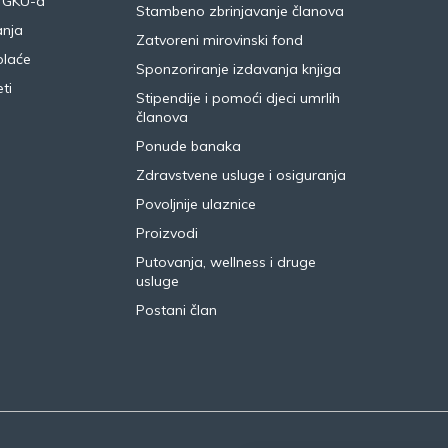
 GKU-a
Stambeno zbrinjavanje članova
anja
Zatvoreni mirovinski fond
plaće
Sponzoriranje izdavanja knjiga
ti
Stipendije i pomoći djeci umrlih
članova
Ponude banaka
Zdravstvene usluge i osiguranja
Povoljnije ulaznice
Proizvodi
Putovanja, wellness i druge
usluge
Postani član