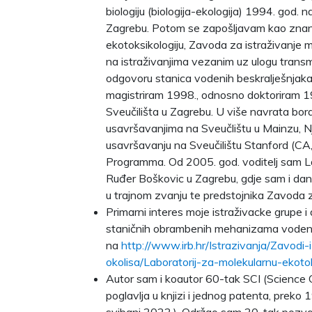
biologiju (biologija-ekologija) 1994. god.
Zagrebu. Potom se zapošljavam kao znans
ekotoksikologiju, Zavoda za istraživanje 
na istraživanjima vezanim uz ulogu trans
odgovoru stanica vodenih beskralješnjaka
magistriram 1998., odnosno doktoriram 1
Sveučilišta u Zagrebu. U više navrata bor
usavršavanjima na Sveučlištu u Mainzu, 
usavršavanju na Sveučilištu Stanford (CA,
Programma. Od 2005. god. voditelj sam Lab
Ruđer Boškovic u Zagrebu, gdje sam i da
u trajnom zvanju te predstojnika Zavoda za
Primarni interes moje istraživacke grupe i 
staničnih obrambenih mehanizama vodenih
na
http://www.irb.hr/Istrazivanja/Zavodi-
okolisa/Laboratorij-za-molekularnu-ekotok
Autor sam i koautor 60-tak SCI (Science C
poglavlja u knjizi i jednog patenta, prek