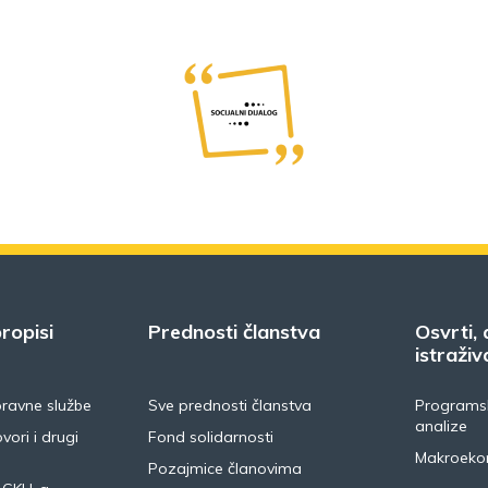
ropisi
Prednosti članstva
Osvrti, 
istraživ
pravne službe
Sve prednosti članstva
Programsk
analize
vori i drugi
Fond solidarnosti
Makroeko
Pozajmice članovima