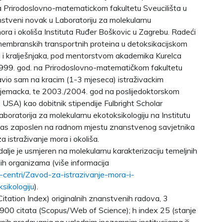
 na Prirodoslovno-matematickom fakultetu Sveucilišta u
tveni novak u Laboratoriju za molekularnu
mora i okoliša Instituta Ruđer Boškovic u Zagrebu. Radeći
membranskih transportnih proteina u detoksikacijskom
 i kralješnjaka, pod mentorstvom akademika Kurelca
999. god. na Prirodoslovno-matematičkom fakultetu
avio sam na kracim (1-3 mjeseca) istraživackim
Njemacka, te 2003./2004. god na poslijedoktorskom
 USA) kao dobitnik stipendije Fulbright Scholar
oratorija za molekularnu ekotoksikologiju na Institutu
nas zaposlen na radnom mjestu znanstvenog savjetnika
 istraživanje mora i okoliša.
dalje je usmjeren na molekularnu karakterizaciju temeljnih
 organizama (više informacija
i-centri/Zavod-za-istrazivanje-mora-i-
sikologiju
).
itation Index) originalnih znanstvenih radova, 3
o 1900 citata (Scopus/Web of Science); h index 25 (stanje