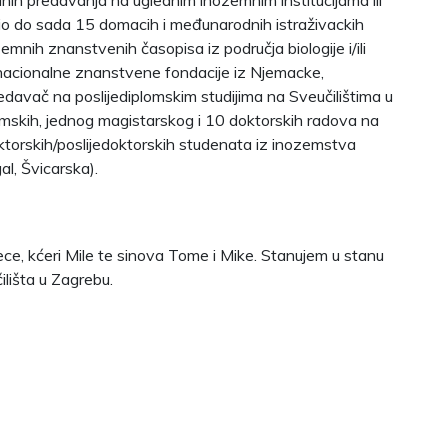
ih predavanja na uglednim inozemnim institucijama ili
o do sada 15 domacih i međunarodnih istraživackih
nih znanstvenih časopisa iz područja biologije i/ili
 nacionalne znanstvene fondacije iz Njemacke,
davač na poslijediplomskim studijima na Sveučilištima u
omskih, jednog magistarskog i 10 doktorskih radova na
oktorskih/poslijedoktorskih studenata iz inozemstva
al, Švicarska).
ece, kćeri Mile te sinova Tome i Mike. Stanujem u stanu
lišta u Zagrebu.