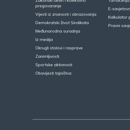
Zakonski okviri i kolektivno
Tumačenja
pregovaranje
E-savjetov
Vijesti iz znanosti i obrazovanja
Kalkulator 
Demokratski život Sindikata
Pravni savje
Međunarodna suradnja
Iz medija
Okrugli stolovi i rasprave
Zanimljivosti
Sportske aktivnosti
Obavijesti tajništva