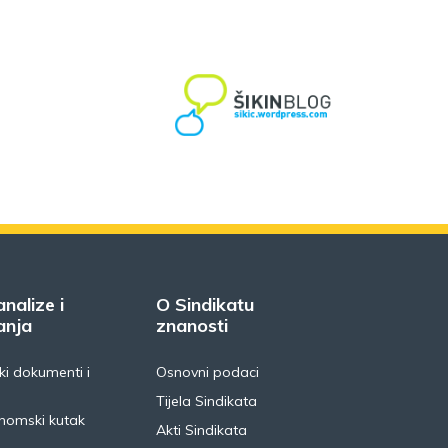
analize i
O Sindikatu
anja
znanosti
i dokumenti i
Osnovni podaci
Tijela Sindikata
nomski kutak
Akti Sindikata