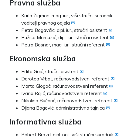
Pravna služba
Karla Žigman, mag. iur., viši stručni suradnik,
voditelj pravnog odjela
✉
Petra Bogavčić, dipl. iur., stručni asistent
✉
Ružica Mamuzić, dipl. iur., stručni asistent
✉
Petra Bosnar, mag. iur., stručni referent
✉
Ekonomska služba
Edita Goić, stručni asistent
✉
Dorotea Vrbat, računovodstveni referent
✉
Marta Glogač, računovodstveni referent
✉
Ivana Rajić, računovodstveni referent
✉
Nikolina Bučarić, računovodstveni referent
✉
Dijana Bogović, administrativna tajnica
✉
Informativna služba
Robert Brozd, dipl. pol., viši stručni suradnik
✉