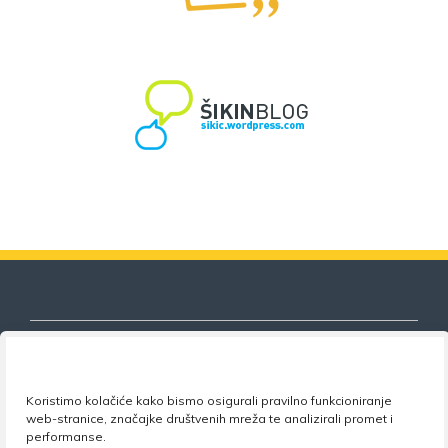
Koristimo kolačiće kako bismo osigurali pravilno funkcioniranje
Nezavisni sindikat znanosti i visokog
web-stranice, značajke društvenih mreža te analizirali promet i
obrazovanja
performanse.