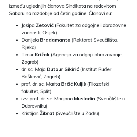
između uglednijih članova Sindikata na redovitom
Saboru na razdoblje od četiri godine. Članovi su:
Josipa
Zetović
(Fakultet za odgojne i obrazovne
znanosti, Osijek)
Danijela
Bradamante
(Rektorat Sveučilišta,
Rijeka)
Timur
Križak
(Agencija za odgoj i obrazovanje,
Zagreb)
dr. sc. Maja
Dutour Sikirić
(Institut Ruđer
Bošković, Zagreb)
prof. dr. sc. Marita
Brčić Kuljiš
(Filozofski
fakultet, Split)
izv. prof. dr. sc. Marijana
Musladin
(Sveučilište u
Dubrovniku)
Kristijan
Žibrat
(Sveučilište u Zadru)