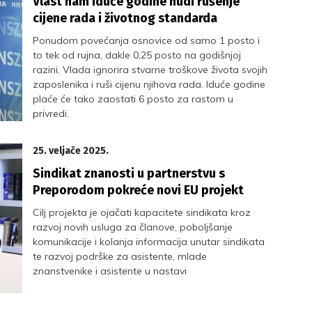
Vlast nam iduće godine nudi rušenje
cijene rada i životnog standarda
Ponudom povećanja osnovice od samo 1 posto i
to tek od rujna, dakle 0,25 posto na godišnjoj
razini, Vlada ignorira stvarne troškove života svojih
zaposlenika i ruši cijenu njihova rada. Iduće godine
plaće će tako zaostati 6 posto za rastom u
privredi.
25. veljače 2025.
Sindikat znanosti u partnerstvu s
Preporodom pokreće novi EU projekt
Cilj projekta je ojačati kapacitete sindikata kroz
razvoj novih usluga za članove, poboljšanje
komunikacije i kolanja informacija unutar sindikata
te razvoj podrške za asistente, mlade
znanstvenike i asistente u nastavi