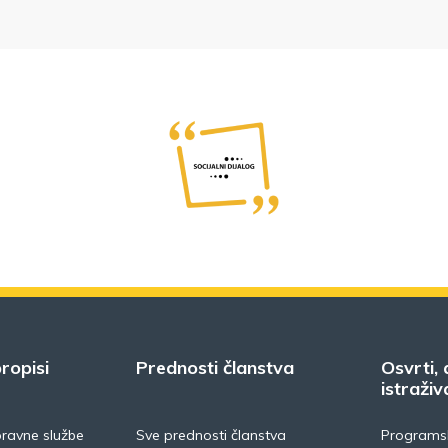
ropisi
Prednosti članstva
Osvrti, 
istraživ
pravne službe
Sve prednosti članstva
Programsk