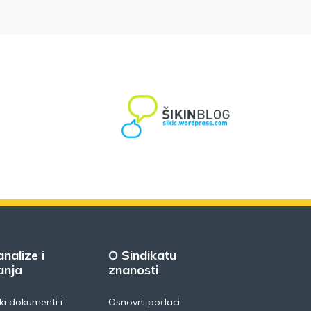
analize i
O Sindikatu
anja
znanosti
i dokumenti i
Osnovni podaci