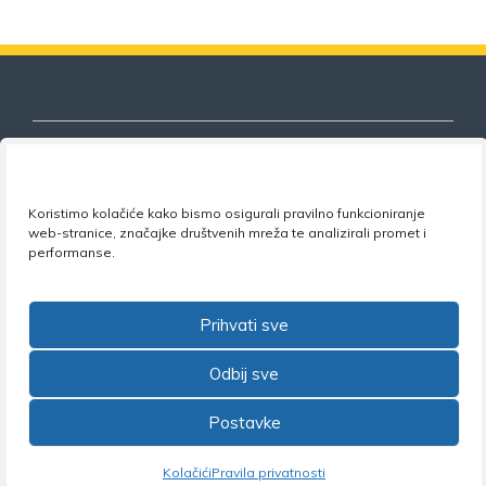
Koristimo kolačiće kako bismo osigurali pravilno funkcioniranje
Nezavisni sindikat znanosti i visokog
web-stranice, značajke društvenih mreža te analizirali promet i
obrazovanja
performanse.
Adresa:
Florijana Andrašeca 18A / VI kat
• 10 000
Zagreb •
Tel:
+385 1 4847 337
•
Email:
uprava@nsz.hr
Prihvati sve
•
Facebook:
NSZVO
Odbij sve
Postavke
©2026 Nezavisni sindikat znanosti i visokog obrazovanja
Kolačići
Pravila privatnosti