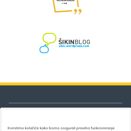
Koristimo kolačiće kako bismo osigurali pravilno funkcioniranje
Nezavisni sindikat znanosti i visokog