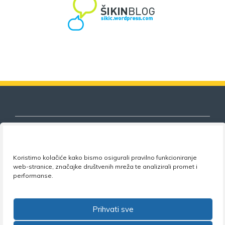
Koristimo kolačiće kako bismo osigurali pravilno funkcioniranje
Nezavisni sindikat znanosti i visokog
web-stranice, značajke društvenih mreža te analizirali promet i
obrazovanja
performanse.
Adresa:
Florijana Andrašeca 18A / VI kat
• 10 000
Zagreb •
Tel:
+385 1 4847 337
•
Email:
uprava@nsz.hr
Prihvati sve
•
Facebook:
NSZVO