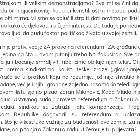
štrajkom ili velikim demonstracijama? Sve mi se čini da
ada bili najučinkovitiji kada bi koristili oštru metodu podu
 biti mirna. Mi smo se odlučili strpiti, dati novima priliku 
mo kako će djelovati, i u čijem interesu. Do tada je pametn
avo ljudi da budu faktor političkog života u svojoj zemlji.
 nije protiv, već je ZA pravo na referendum i ZA građane o
jedino na što u ovom pitanju treba biti fokusiran. Sve dr
cilja i bacanje smrdljivih riba, čime obiluje njen tekst. 
st prema sindikatima, koristi teške izraze („glavinjanje,
Vraća se u prošlost koju ne razumije. Još nije shvatila k
rađane, već je i njih i građane zajedno nasamario teledirigi
ovom listu sjajno pisao Zoran Milanović. Kada Vlada nij
dluci Ustavnog suda i provesti referendum o Zakonu o ra
redak), sindikati su zatražili jaku kompenzaciju. Tr
ikom Republike dogovorili su referendum o ublaža
, što je višestruko važnije za budućnost ove zemlje, za 
ane, od pitanja o Zakonu o radu. U čemu je tu prijevara?