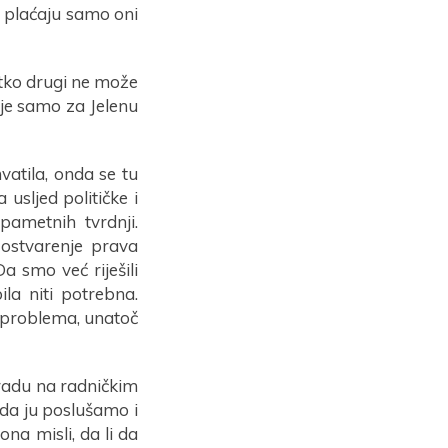
 plaćaju samo oni
itko drugi ne može
nje samo za Jelenu
vatila, onda se tu
usljed političke i
pametnih tvrdnji.
 ostvarenje prava
a smo već riješili
a niti potrebna.
h problema, unatoč
radu na radničkim
 da ju poslušamo i
a misli, da li da