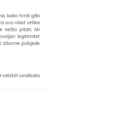
ana, kako tvrdi gđa
za ovu vlast velika
ne nešto pitati. Mi
voljan legitimitet
ći izborne pobjede
rvatskih sindikata