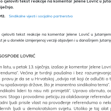
o cjeloviti tekst reakcije na komentar Jelene Lovrić u Juta
iječnja.
Sindikalne vijesti i socijalno partnerstvo
012.
 cjeloviti tekst reakcije na komentar Jelene Lovrić u Jutarnjem
st je u donekle izmijenjenoj verziji objavljen i u današnjem Jutarnj
GOSPOĐE LOVRIĆ
 listu, u petak 13. siječnja, izašao je komentar Jelene Lovr
renduma“. Većina je tvrdnji paušalna i bez razumjevanja 
pravu je da se u Hrvatskoj „odvija rat koji će odlučiti o 
enu spašavanja države, što je imanentno sindikalna tema“.
indikalni lideri to nisu niti primijetili“. Upravo obrnuto
jesni. Stoga i provodimo peticiju za olakšavanje referen
radni ljudi prisile vlast na provođenje referenduma o nek
rnih ljudi u demokratskom svijetu. Utoliko je taj alat