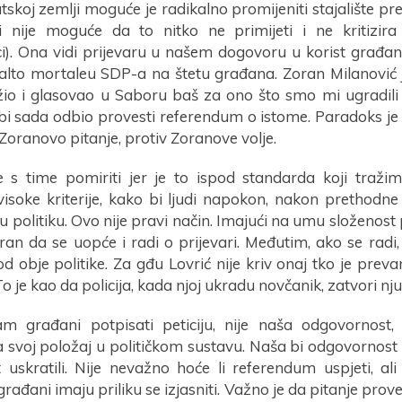
skoj zemlji moguće je radikalno promijeniti stajalište p
li nije moguće da to nitko ne primijeti i ne kritizira (
ci). Ona vidi prijevaru u našem dogovoru u korist građana,
alto mortaleu SDP-a na štetu građana. Zoran Milanović j
žio i glasovao u Saboru baš za ono što smo mi ugradil
 bi sada odbio provesti referendum o istome. Paradoks j
oranovo pitanje, protiv Zoranove volje.
s time pomiriti jer je to ispod standarda koji tražim
isoke kriterije, kako bi ljudi napokon, nakon prethodne k
u politiku. Ovo nije pravi način. Imajući na umu složenost
ran da se uopće i radi o prijevari. Međutim, ako se radi,
d obje politike. Za gđu Lovrić nije kriv onaj tko je preva
o je kao da policija, kada njoj ukradu novčanik, zatvori nju
m građani potpisati peticiju, nije naša odgovornost,
 svoj položaj u političkom sustavu. Naša bi odgovornost
uskratili. Nije nevažno hoće li referendum uspjeti, al
građani imaju priliku se izjasniti. Važno je da pitanje pr