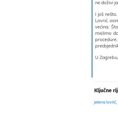
ne doživi j
I još nešto
Lovrić, osi
većina. Što
mislimo da 
procedure,
predsjednik
U Zagrebu, 
Ključne rij
jelena lovrić
,