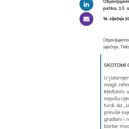
Objavljujem
Linkedin
petka, 13. s
someone@yoursite.com
16. siječnja 2
Objavljujemo
siječnja. Tek
SKOTOMI 
U Jutarnjem
magli refe
Međutim, u 
najvišu cij
tvrdi da „s
previše sv
građani i 
borbe mode