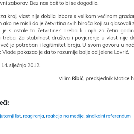
avni zaborav. Bez nas baš to bi se dogodilo.
, za kraj, vlast nije dobila izbore s velikom većinom građ
m ako ne misli da je četvrtina svih birača koji su glasovali 
 je s ostale tri četvrtine? Treba li i njih za četiri godi
treba. Za stabilnost društva i povjerenje u vlast nije do
 već je potreban i legitimitet broja. U svom govoru u no
 Vlade pokazao je da to razumije bolje od Jelene Lovrić.
14. siječnja 2012.
Vilim
Ribić
, predsjednik Matice h
eči:
jutarnji list
,
reagiranja
,
reakcija na medije
,
sindikalni referendum