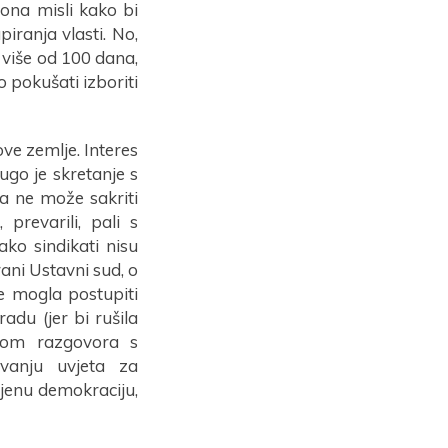
 ona misli kako bi
piranja vlasti. No,
i više od 100 dana,
o pokušati izboriti
ve zemlje. Interes
ugo je skretanje s
Ona ne može sakriti
 prevarili, pali s
ako sindikati nisu
rani Ustavni sud, o
e mogla postupiti
du (jer bi rušila
agom razgovora s
vanju uvjeta za
njenu demokraciju,