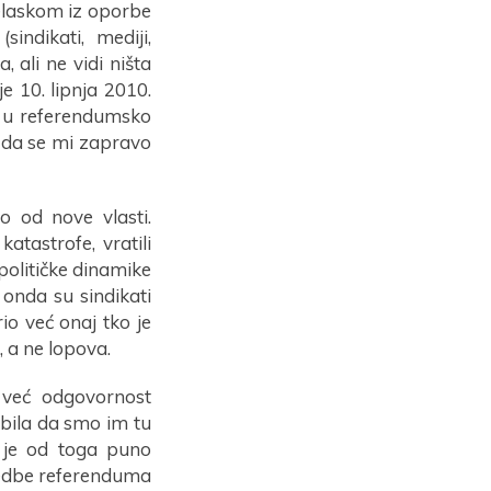
relaskom iz oporbe
sindikati, mediji,
 ali ne vidi ništa
e 10. lipnja 2010.
i u referendumsko
e da se mi zapravo
o od nove vlasti.
atastrofe, vratili
 političke dinamike
 onda su sindikati
rio već onaj tko je
, a ne lopova.
 već odgovornost
 bila da smo im tu
i je od toga puno
ovedbe referenduma