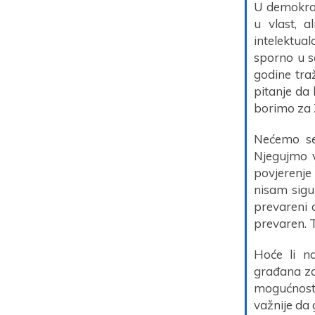
U demokrat
u vlast, a
intelektual
sporno u s
godine tra
pitanje da
borimo za Z
Nećemo se 
Njegujmo v
povjerenje 
nisam sigu
prevareni o
prevaren. T
Hoće li na
građana za
mogućnost 
važnije da 