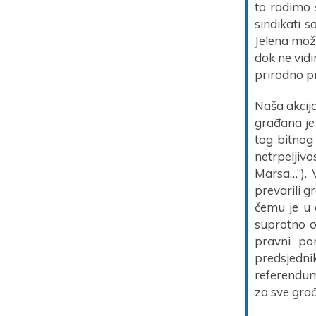
to radimo 
sindikati s
Jelena može
dok ne vidi
prirodno pr
Naša akcija
građana je 
tog bitnog 
netrpeljivo
Marsa…“). 
prevarili g
čemu je u 
suprotno o
pravni po
predsjedn
referendum
za sve građ