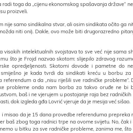
a radi toga da „cijenu ekonomskog spašavanja države“ ne
isu proizveli.
nije samo sindikalna stvar, ali osim sindikata očito ga n
 možda niti oni). Dakle, ovo može biti drugorazredno pita
 visokih intelektualnih svojstava to sve već nije sama sh
emu što je Frojd nazvao skotom: slijepilo zdravog razuma 
rske opredjeljenosti. Skotomi dovode i pametne do ne
, smiješno je kada tvrdi da sindikati kreću u borbu za
 referendum a da „nisu riješili sve radničke probleme“. D
čke probleme onda nam borba za takvo oruđe ne bi bil
ustvom, baš i ne vjerujem u postojanje raja bez radnički
asti, dok izgleda gđa Lovrić vjeruje da je mesija već sišao.
e i misao da je 15 dana provedbe referenduma prepreka 
jer baš zbog toga radnici trpe na ovome svijetu. No, čak i
emo u bitku za sve radničke probleme, zanima me, što on