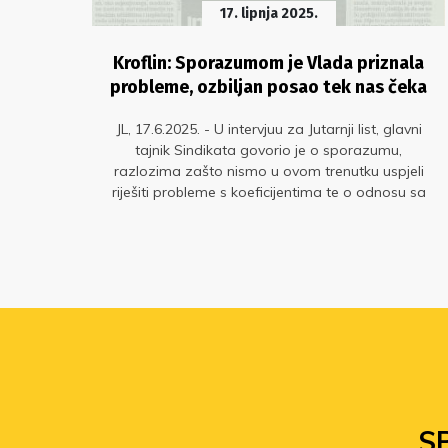
17. lipnja 2025.
ju s
Kroflin: Sporazumom je Vlada priznala
probleme, ozbiljan posao tek nas čeka
danju
JL, 17.6.2025. - U intervjuu za Jutarnji list, glavni
tajnik Sindikata govorio je o sporazumu,
sti,
razlozima zašto nismo u ovom trenutku uspjeli
om
riješiti probleme s koeficijentima te o odnosu sa
teme,
Sindikatom hrvatskih učitelja i Sanjom Šprem
prava
ja i
S