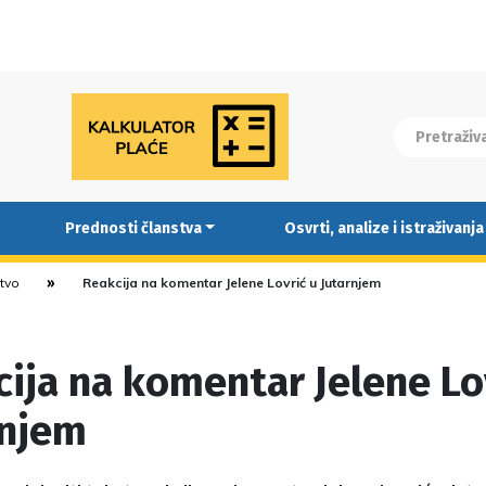
Prednosti članstva
Osvrti, analize i istraživanja
stvo
Reakcija na komentar Jelene Lovrić u Jutarnjem
ija na komentar Jelene Lo
rnjem