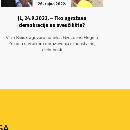
26. rujna 2022.
JL, 24.9.2022. – Tko ugrožava
Ka
demokraciju na sveučilištu?
Vilim Ribić odgovara na tekst Gvozdena Flege o
Zakonu o visokom obrazovanju i znanstvenoj
djelatnosti
g
pre
č
klo
GA