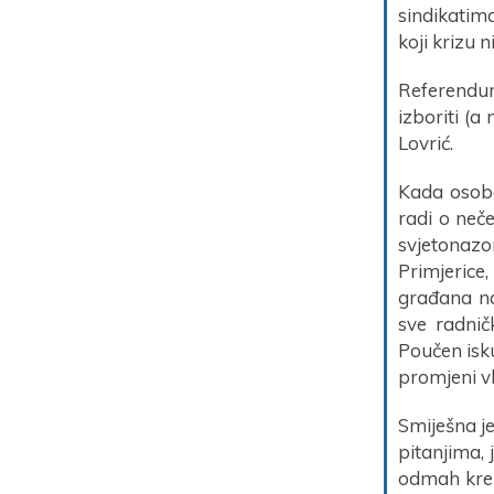
sindikatim
koji krizu n
Referendum 
izboriti (a
Lovrić.
Kada osoba
radi o neč
svjetonazo
Primjerice
građana na
sve radni
Poučen isk
promjeni vl
Smiješna j
pitanjima, 
odmah kren