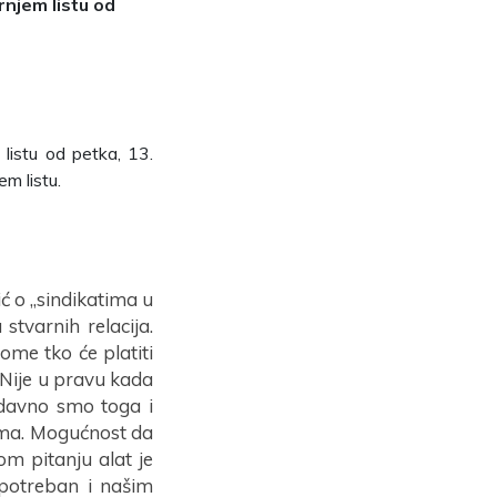
rnjem listu od
 listu od petka, 13.
em listu.
ić o „sindikatima u
stvarnih relacija.
tome tko će platiti
 Nije u pravu kada
, odavno smo toga i
duma. Mogućnost da
om pitanju alat je
 potreban i našim