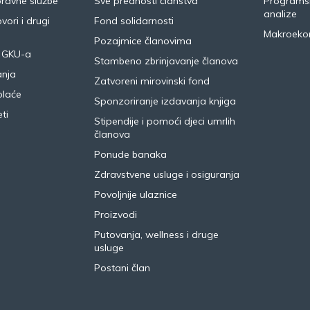
pravne službe
Sve prednosti članstva
Programsk
analize
vori i drugi
Fond solidarnosti
Makroeko
Pozajmice članovima
 GKU-a
Stambeno zbrinjavanje članova
anja
Zatvoreni mirovinski fond
plaće
Sponzoriranje izdavanja knjiga
ti
Stipendije i pomoći djeci umrlih
članova
Ponude banaka
Zdravstvene usluge i osiguranja
Povoljnije ulaznice
Proizvodi
Putovanja, wellness i druge
usluge
Postani član