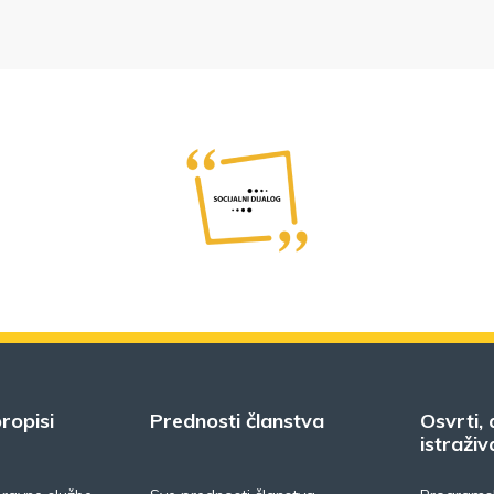
ropisi
Prednosti članstva
Osvrti, 
istraživ