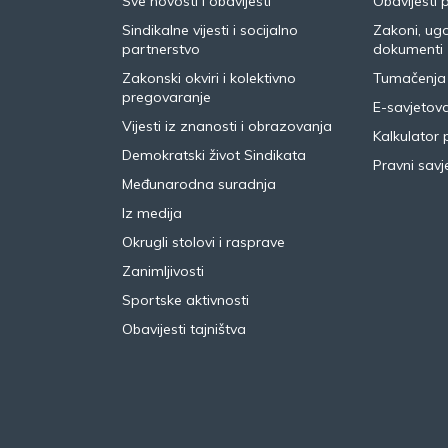
Sve novosti i obavijesti
Obavijesti 
Sindikalne vijesti i socijalno
Zakoni, ugo
partnerstvo
dokumenti
Zakonski okviri i kolektivno
Tumačenja
pregovaranje
E-savjetov
Vijesti iz znanosti i obrazovanja
Kalkulator 
Demokratski život Sindikata
Pravni savje
Međunarodna suradnja
Iz medija
Okrugli stolovi i rasprave
Zanimljivosti
Sportske aktivnosti
Obavijesti tajništva