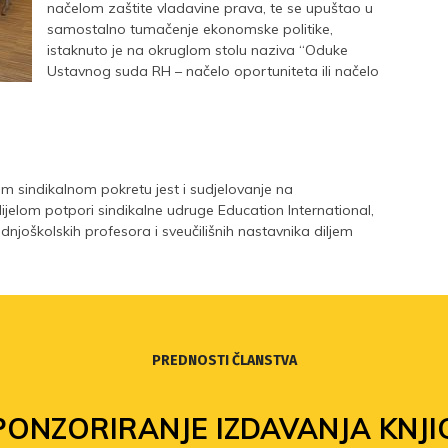
načelom zaštite vladavine prava, te se upuštao u
samostalno tumačenje ekonomske politike,
istaknuto je na okruglom stolu naziva “Oduke
Ustavnog suda RH – načelo oportuniteta ili načelo
vladavine prava”, održanom u organizaciji
časopisa “Radno pravo” te sindikata državnih i
javnih službi.
 sindikalnom pokretu jest i sudjelovanje na
ijelom potpori sindikalne udruge Education International,
srednjoškolskih profesora i sveučilišnih nastavnika diljem
PREDNOSTI ČLANSTVA
PONZORIRANJE IZDAVANJA KNJI