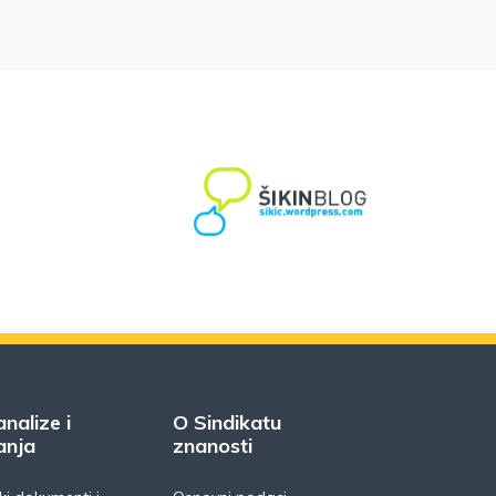
analize i
O Sindikatu
anja
znanosti