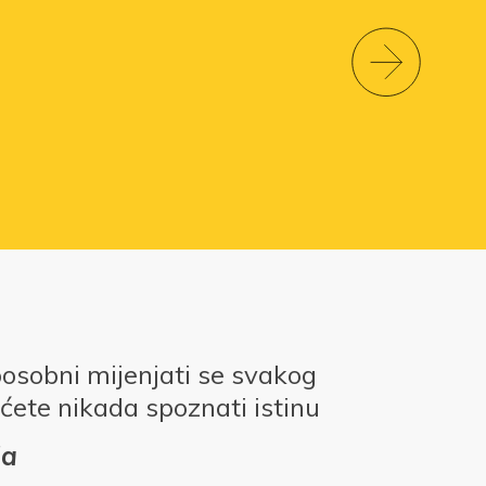
posobni mijenjati se svakog
ćete nikada spoznati istinu
da