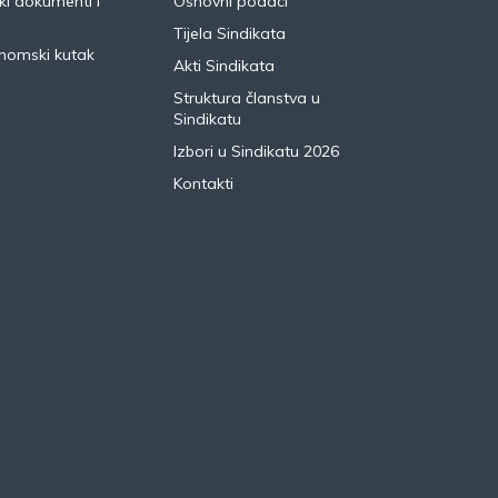
i dokumenti i
Osnovni podaci
Tijela Sindikata
nomski kutak
Akti Sindikata
Struktura članstva u
Sindikatu
Izbori u Sindikatu 2026
Kontakti