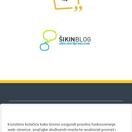
Koristimo kolačiće kako bismo osigurali pravilno funkcioniranje
Nezavisni sindikat znanosti i visokog
web-stranice, značajke društvenih mreža te analizirali promet i