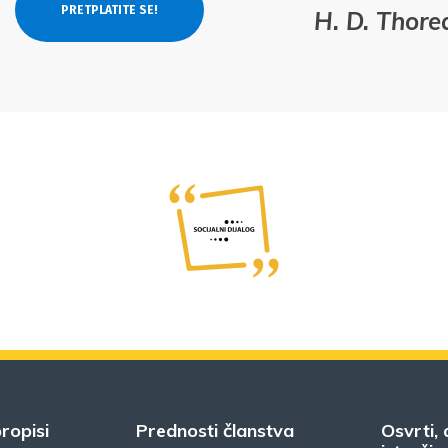
H. D. Thor
ropisi
Prednosti članstva
Osvrti, 