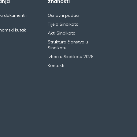
anja
znanosti
i dokumenti i
Osnovni podaci
Tijela Sindikata
nomski kutak
Akti Sindikata
Struktura članstva u
Sindikatu
Izbori u Sindikatu 2026
Kontakti