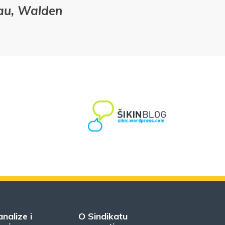
eau, Walden
analize i
O Sindikatu