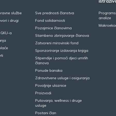
istraživ
pravne službe
Sve prednosti članstva
Programsk
analize
vori i drugi
Fond solidarnosti
Makroeko
Pozajmice članovima
 GKU-a
Stambeno zbrinjavanje članova
anja
Zatvoreni mirovinski fond
plaće
Sponzoriranje izdavanja knjiga
ti
Stipendije i pomoći djeci umrlih
članova
Ponude banaka
Zdravstvene usluge i osiguranja
Povoljnije ulaznice
Proizvodi
Putovanja, wellness i druge
usluge
Postani član