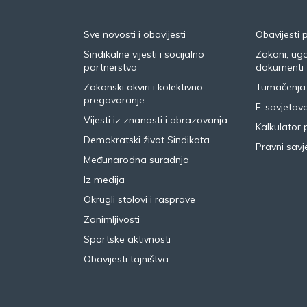
Sve novosti i obavijesti
Obavijesti 
Sindikalne vijesti i socijalno
Zakoni, ugo
partnerstvo
dokumenti
Zakonski okviri i kolektivno
Tumačenja
pregovaranje
E-savjetov
Vijesti iz znanosti i obrazovanja
Kalkulator 
Demokratski život Sindikata
Pravni savje
Međunarodna suradnja
Iz medija
Okrugli stolovi i rasprave
Zanimljivosti
Sportske aktivnosti
Obavijesti tajništva