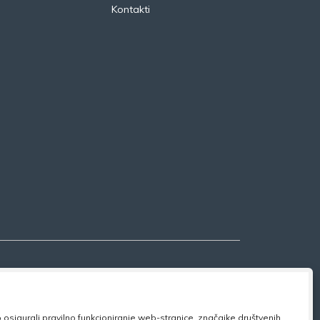
Kontakti
osigurali pravilno funkcioniranje web-stranice, značajke društvenih