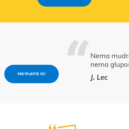
Nema mudros
nema glupos
J. Lec