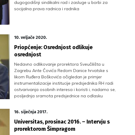
dugogodišnji sindikalni rad i zasluge u borbi za
socijalna prava radnica i radnika
10. veljače 2020.
Priopćenje: Osrednjost odlikuje
osrednjost
Nedavno odlikovanje prorektora Sveučilišta u
Zagrebu Ante Čovića Redom Danice hrvatske s
likom Ruđera Boškovića očigledan je primjer
instrumentalizacije institucije predsjednika RH radi
ostvarivanja osobnih interesa i koristi i, nadamo se,
posljednja sramota predsjednice na odlasku
Kolinde Grabar-Kitarović.
16. siječnja 2017.
Universitas, prosinac 2016. – Intervju s
prorektorom Šimpragom