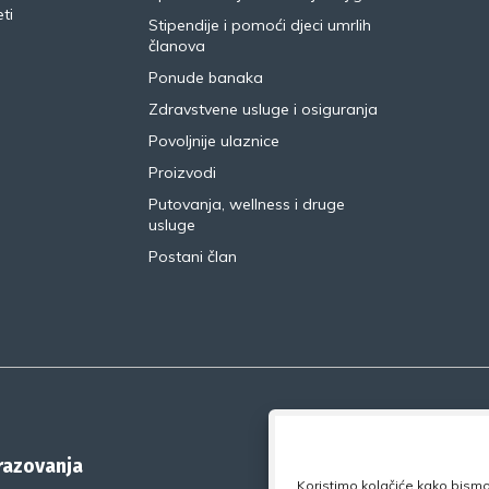
ti
Stipendije i pomoći djeci umrlih
članova
Ponude banaka
Zdravstvene usluge i osiguranja
Povoljnije ulaznice
Proizvodi
Putovanja, wellness i druge
usluge
Postani član
brazovanja
Koristimo kolačiće kako bismo 