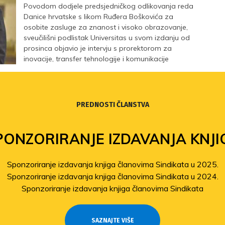
Povodom dodjele predsjedničkog odlikovanja reda
Danice hrvatske s likom Ruđera Boškovića za
osobite zasluge za znanost i visoko obrazovanje,
sveučilišni podlistak Universitas u svom izdanju od
prosinca objavio je intervju s prorektorom za
inovacije, transfer tehnologije i komunikacije
Sveučilišta u Zagrebu te članom Velikog vijeća i
jednim od osnivača Sindikata, prof. dr. sc.
Miljenkom Šimpragom.
PREDNOSTI ČLANSTVA
PONZORIRANJE IZDAVANJA KNJI
Sponzoriranje izdavanja knjiga članovima Sindikata u 2025.
Sponzoriranje izdavanja knjiga članovima Sindikata u 2024.
Sponzoriranje izdavanja knjiga članovima Sindikata
SAZNAJTE VIŠE