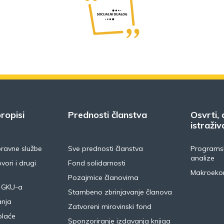
ropisi
Prednosti članstva
Osvrti, 
istraživ
pravne službe
Sve prednosti članstva
Programsk
analize
vori i drugi
Fond solidarnosti
Makroeko
Pozajmice članovima
 GKU-a
Stambeno zbrinjavanje članova
anja
Zatvoreni mirovinski fond
plaće
Sponzoriranje izdavanja knjiga