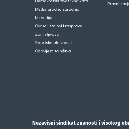
Demokratski život Sindikata
Pravni savje
Međunarodna suradnja
Iz medija
Okrugli stolovi i rasprave
Zanimljivosti
Sportske aktivnosti
Obavijesti tajništva
Nezavisni sindikat znanosti i visokog o