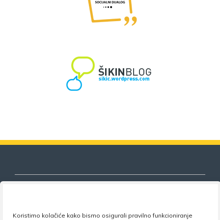
Koristimo kolačiće kako bismo osigurali pravilno funkcioniranje
Nezavisni sindikat znanosti i visokog