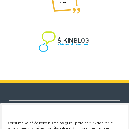
Koristimo kolačiće kako bismo osigurali pravilno funkcioniranje
Nezavisni sindikat znanosti i visokog
web-stranice, značajke društvenih mreža te analizirali promet i