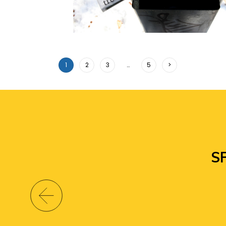
1
2
3
…
5
>
S