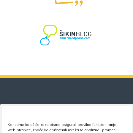
Nezavisni sindikat znanosti i visokog
Koristimo kolačiće kako bismo osigurali pravilno funkcioniranje
obrazovanja
web-stranice, značajke društvenih mreža te analizirali promet i