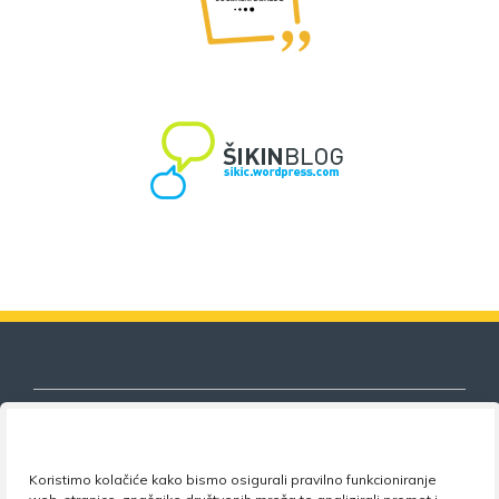
Koristimo kolačiće kako bismo osigurali pravilno funkcioniranje
Nezavisni sindikat znanosti i visokog