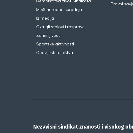
Demokratski život Sindikata
Pravni savje
Međunarodna suradnja
Iz medija
Okrugli stolovi i rasprave
Zanimljivosti
Sportske aktivnosti
Obavijesti tajništva
Nezavisni sindikat znanosti i visokog o