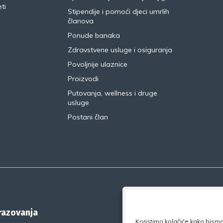
ti
Stipendije i pomoći djeci umrlih
članova
Ponude banaka
Zdravstvene usluge i osiguranja
Povoljnije ulaznice
Proizvodi
Putovanja, wellness i druge
usluge
Postani član
brazovanja
Koristimo kolačiće kako bismo 