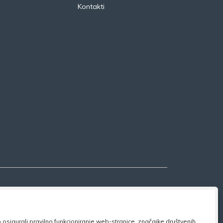
Kontakti
osigurali pravilno funkcioniranje web-stranice, značajke društvenih