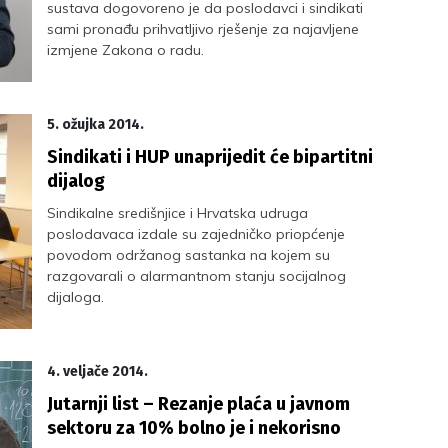
sustava dogovoreno je da poslodavci i sindikati
sami pronađu prihvatljivo rješenje za najavljene
izmjene Zakona o radu.
5. ožujka 2014.
Sindikati i HUP unaprijedit će bipartitni
dijalog
Sindikalne središnjice i Hrvatska udruga
poslodavaca izdale su zajedničko priopćenje
povodom održanog sastanka na kojem su
razgovarali o alarmantnom stanju socijalnog
dijaloga.
4. veljače 2014.
Jutarnji list – Rezanje plaća u javnom
sektoru za 10% bolno je i nekorisno