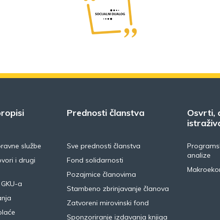
ropisi
Prednosti članstva
Osvrti, 
istraživ
pravne službe
Sve prednosti članstva
Programsk
analize
vori i drugi
Fond solidarnosti
Makroeko
Pozajmice članovima
 GKU-a
Stambeno zbrinjavanje članova
anja
Zatvoreni mirovinski fond
plaće
Sponzoriranje izdavanja knjiga