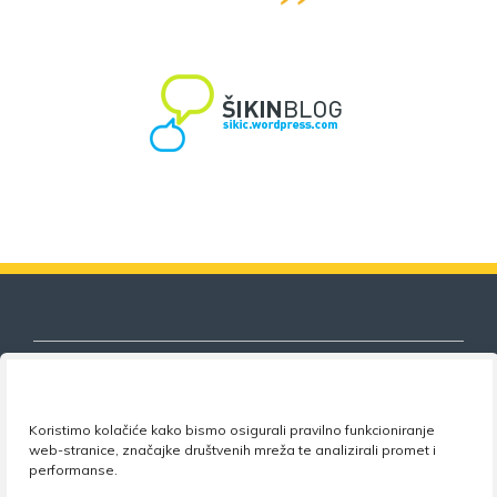
Koristimo kolačiće kako bismo osigurali pravilno funkcioniranje
Nezavisni sindikat znanosti i visokog
web-stranice, značajke društvenih mreža te analizirali promet i
obrazovanja
performanse.