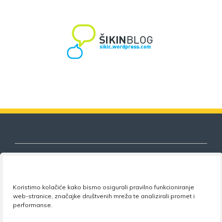
Nezavisni sindikat znanosti i visokog
Koristimo kolačiće kako bismo osigurali pravilno funkcioniranje
web-stranice, značajke društvenih mreža te analizirali promet i
obrazovanja
performanse.