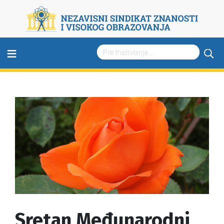
≡
Sretan Međunarodni