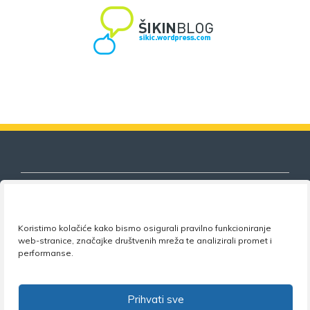
Koristimo kolačiće kako bismo osigurali pravilno funkcioniranje
Nezavisni sindikat znanosti i visokog
web-stranice, značajke društvenih mreža te analizirali promet i
obrazovanja
performanse.
Adresa:
Florijana Andrašeca 18A / VI kat
• 10 000
Zagreb •
Tel:
+385 1 4847 337
•
Email:
uprava@nsz.hr
Prihvati sve
•
Facebook:
NSZVO