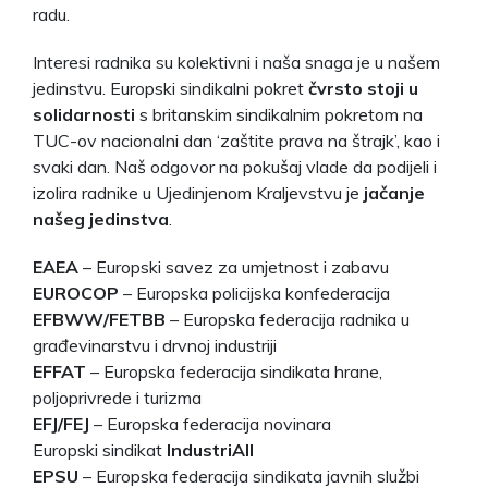
radu.
Interesi radnika su kolektivni i naša snaga je u našem
jedinstvu. Europski sindikalni pokret
čvrsto stoji u
solidarnosti
s britanskim sindikalnim pokretom na
TUC-ov nacionalni dan ‘zaštite prava na štrajk’, kao i
svaki dan. Naš odgovor na pokušaj vlade da podijeli i
izolira radnike u Ujedinjenom Kraljevstvu je
jačanje
našeg jedinstva
.
EAEA
– Europski savez za umjetnost i zabavu
EUROCOP
– Europska policijska konfederacija
EFBWW/FETBB
– Europska federacija radnika u
građevinarstvu i drvnoj industriji
EFFAT
– Europska federacija sindikata hrane,
poljoprivrede i turizma
EFJ/FEJ
– Europska federacija novinara
Europski sindikat
IndustriAll
EPSU
– Europska federacija sindikata javnih službi