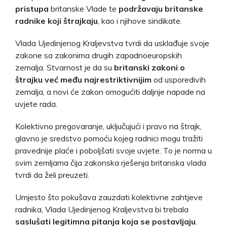
pristupa
britanske Vlade te
podržavaju britanske
radnike koji štrajkaju
, kao i njihove sindikate.
Vlada Ujedinjenog Kraljevstva tvrdi da usklađuje svoje
zakone sa zakonima drugih zapadnoeuropskih
zemalja. Stvarnost je da su
britanski zakoni o
štrajku već među najrestriktivnijim
od usporedivih
zemalja, a novi će zakon omogućiti daljnje napade na
uvjete rada.
Kolektivno pregovaranje, uključujući i pravo na štrajk,
glavno je sredstvo pomoću kojeg radnici mogu tražiti
pravednije plaće i poboljšati svoje uvjete. To je norma u
svim zemljama čija zakonska rješenja britanska vlada
tvrdi da želi preuzeti.
Umjesto što pokušava zauzdati kolektivne zahtjeve
radnika, Vlada Ujedinjenog Kraljevstva bi trebala
saslušati legitimna pitanja koja se postavljaju
.