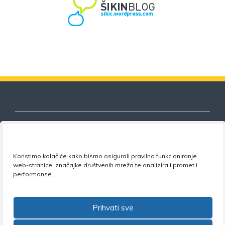
Nezavisni sindikat znanosti i visokog
Koristimo kolačiće kako bismo osigurali pravilno funkcioniranje
web-stranice, značajke društvenih mreža te analizirali promet i
obrazovanja
performanse.
Adresa:
Florijana Andrašeca 18A / VI kat
• 10 000
Zagreb •
Tel:
+385 1 4847 337
•
Email:
uprava@nsz.hr
Prihvati sve
•
Facebook:
NSZVO