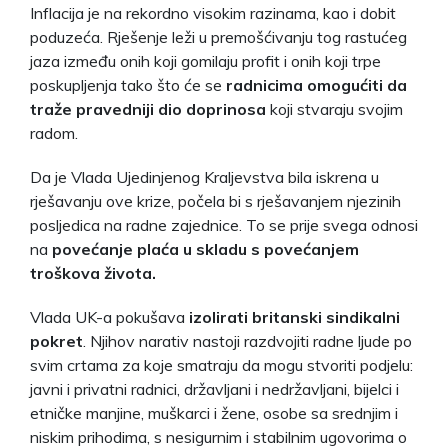
Inflacija je na rekordno visokim razinama, kao i dobit
poduzeća. Rješenje leži u premošćivanju tog rastućeg
jaza između onih koji gomilaju profit i onih koji trpe
poskupljenja tako što će se
radnicima omogućiti da
traže pravedniji dio doprinosa
koji stvaraju svojim
radom.
Da je Vlada Ujedinjenog Kraljevstva bila iskrena u
rješavanju ove krize, počela bi s rješavanjem njezinih
posljedica na radne zajednice. To se prije svega odnosi
na
povećanje plaća u skladu s povećanjem
troškova života.
Vlada UK-a pokušava
izolirati britanski sindikalni
pokret
. Njihov narativ nastoji razdvojiti radne ljude po
svim crtama za koje smatraju da mogu stvoriti podjelu:
javni i privatni radnici, državljani i nedržavljani, bijelci i
etničke manjine, muškarci i žene, osobe sa srednjim i
niskim prihodima, s nesigurnim i stabilnim ugovorima o