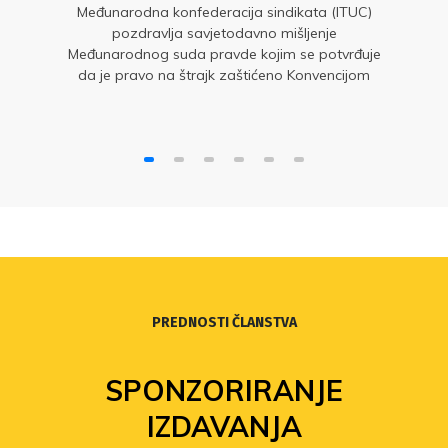
Međunarodna konfederacija sindikata (ITUC)
pozdravlja savjetodavno mišljenje
Međunarodnog suda pravde kojim se potvrđuje
da je pravo na štrajk zaštićeno Konvencijom
Međunarodne organizacije rada br. 87 o slobodi
udruživanja i zaštiti prava na organiziranje.
PREDNOSTI ČLANSTVA
SPONZORIRANJE
IZDAVANJA