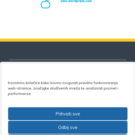
Koristimo kolačiće kako bismo osigurali pravilno funkcioniranje
Nezavisni sindikat znanosti i visokog
web-stranice, značajke društvenih mreža te analizirali promet i
obrazovanja
performanse.
Adresa:
Florijana Andrašeca 18A / VI kat
• 10 000
Zagreb •
Tel:
+385 1 4847 337
•
Email:
uprava@nsz.hr
Prihvati sve
•
Facebook:
NSZVO
Odbij sve