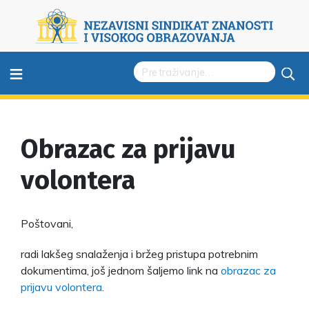
≡
Obrazac za prijavu
volontera
Poštovani,
radi lakšeg snalaženja i bržeg pristupa potrebnim
dokumentima, još jednom šaljemo link na
obrazac za
prijavu volontera
.