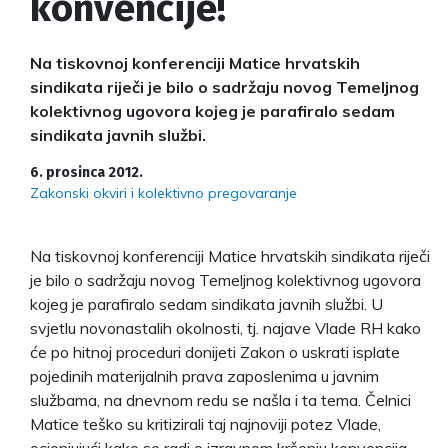
konvencije!
Na tiskovnoj konferenciji Matice hrvatskih
sindikata riječi je bilo o sadržaju novog Temeljnog
kolektivnog ugovora kojeg je parafiralo sedam
sindikata javnih službi.
6. prosinca 2012.
Zakonski okviri i kolektivno pregovaranje
Na tiskovnoj konferenciji Matice hrvatskih sindikata riječi
je bilo o sadržaju novog Temeljnog kolektivnog ugovora
kojeg je parafiralo sedam sindikata javnih službi. U
svjetlu novonastalih okolnosti, tj. najave Vlade RH kako
će po hitnoj proceduri donijeti Zakon o uskrati isplate
pojedinih materijalnih prava zaposlenima u javnim
službama, na dnevnom redu se našla i ta tema. Čelnici
Matice teško su kritizirali taj najnoviji potez Vlade,
ocjenjujući kako se radi o izravnom kršenju konvencija