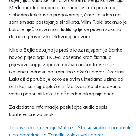
Međunarodne organizacije rada i uskrati prava na
slobodno kolektivno pregovaranje, čime se udara na
sam smisao postojanja sindikata. Vilim Ribić istaknuo je
kako je riječ o stvarnom ludilu, gdje se putem zakona
derogira pravo iz kolektivnog ugovora.
Mirela
Bojić
detaljno je prošla kroz najspornije članke
novog prijedloga TKU-a, posebno kroz članak o
prijevozu koji je zapravo doživio najkontroveznije
izmjene u odnosu na trenutno važeći ugovor. Zvonimir
Laktašić
poručio je kako se ovim uštedama uzima od
onih koji su najpotplaćeniji, što kvalitetu obrazovanja
vodi u ponor, ali kako to očigledno nikog nije briga.
Za dodatne informacije poslušajte audio zapis
konferencije za tisak:
Tiskovna konferencija Matice – Što su sindikati parafirali
u pregovorima za Temeljni kolektivni ugovor