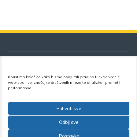
Koristimo kolačiće kako bismo osigurali pravilno funkcioniranje
Nezavisni sindikat znanosti i visokog
web-stranice, značajke društvenih mreža te analizirali promet i
obrazovanja
performanse.
Adresa:
Florijana Andrašeca 18A / VI kat
• 10 000
Zagreb •
Tel:
+385 1 4847 337
•
Email:
uprava@nsz.hr
Prihvati sve
•
Facebook:
NSZVO
Odbij sve
Postavke