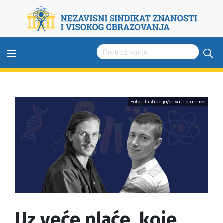
≡
Foto: Ilustracija/privatna arhiva
Uz veće plaće, koje