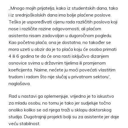
„Mnogo mojih prijatelja, kako iz studentskih dana, tako
i iz srednjoškolskih dana ima bolje plaćene poslove.
Teško je uspoređivati cijenu rada različitih poslova koji
nose i različite razine odgovornosti, ali plaćom
asistenta nisam zadovoljan u dugoročnom pogledu.
Kao početna plaća, ona je dostatna, no također se
mora uzeti u obzir da je to plaća koju će osoba primati
4 ili 6 godina te da će ona rasti isključivo dizanjem
osnovice svima u državnim tijelima ili promjenom
koeficijenta. Naime, nećete ju moći povećati vlastitim
trudom i radom što nije slučaj u privatnom sektoru“,
naglašava.
Rad u nastavi ga oplemenjuje, vrijedno je to iskustvo
za mladu osobu, no tomu je tako jer sudjeluje točno
onoliko koliko se od njega traži u sklopu doktorskog
studija. Dugotrajniji projekti bolji su za asistente jer daje
veću stabilnost.