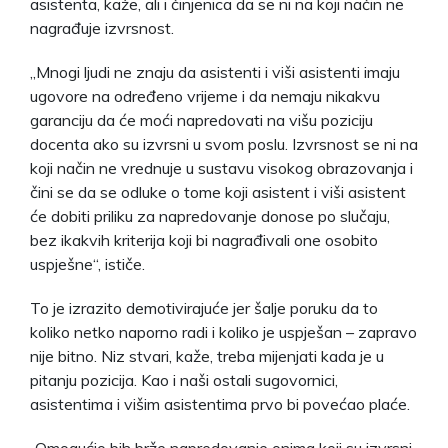
asistenta, kaže, ali i činjenica da se ni na koji način ne
nagrađuje izvrsnost.
„Mnogi ljudi ne znaju da asistenti i viši asistenti imaju
ugovore na određeno vrijeme i da nemaju nikakvu
garanciju da će moći napredovati na višu poziciju
docenta ako su izvrsni u svom poslu. Izvrsnost se ni na
koji način ne vrednuje u sustavu visokog obrazovanja i
čini se da se odluke o tome koji asistent i viši asistent
će dobiti priliku za napredovanje donose po slučaju,
bez ikakvih kriterija koji bi nagrađivali one osobito
uspješne“, ističe.
To je izrazito demotivirajuće jer šalje poruku da to
koliko netko naporno radi i koliko je uspješan – zapravo
nije bitno. Niz stvari, kaže, treba mijenjati kada je u
pitanju pozicija. Kao i naši ostali sugovornici,
asistentima i višim asistentima prvo bi povećao plaće.
„Omogućio bih brže napredovanje onima koji su izvrsni