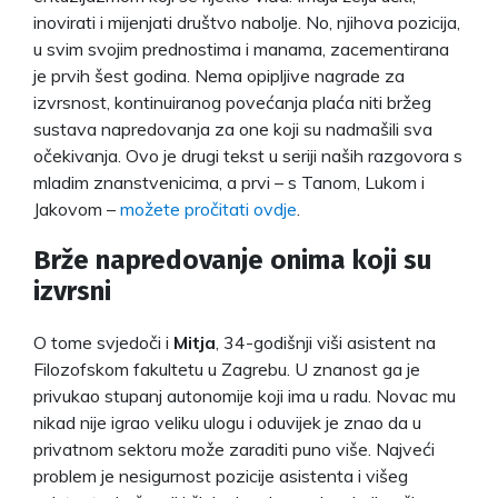
inovirati i mijenjati društvo nabolje. No, njihova pozicija,
u svim svojim prednostima i manama, zacementirana
je prvih šest godina. Nema opipljive nagrade za
izvrsnost, kontinuiranog povećanja plaća niti bržeg
sustava napredovanja za one koji su nadmašili sva
očekivanja. Ovo je drugi tekst u seriji naših razgovora s
mladim znanstvenicima, a prvi – s Tanom, Lukom i
Jakovom –
možete pročitati ovdje
.
Brže napredovanje onima koji su
izvrsni
O tome svjedoči i
Mitja
, 34-godišnji viši asistent na
Filozofskom fakultetu u Zagrebu. U znanost ga je
privukao stupanj autonomije koji ima u radu. Novac mu
nikad nije igrao veliku ulogu i oduvijek je znao da u
privatnom sektoru može zaraditi puno više. Najveći
problem je nesigurnost pozicije asistenta i višeg