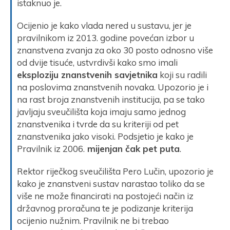
istaknuo je.
Ocijenio je kako vlada nered u sustavu, jer je
pravilnikom iz 2013. godine povećan izbor u
znanstvena zvanja za oko 30 posto odnosno više
od dvije tisuće, ustvrdivši kako smo imali
eksploziju znanstvenih savjetnika
koji su radili
na poslovima znanstvenih novaka. Upozorio je i
na rast broja znanstvenih institucija, pa se tako
javljaju sveučilišta koja imaju samo jednog
znanstvenika i tvrde da su kriteriji od pet
znanstvenika jako visoki. Podsjetio je kako je
Pravilnik iz 2006.
mijenjan čak pet puta
.
Rektor riječkog sveučilišta Pero Lučin, upozorio je
kako je znanstveni sustav narastao toliko da se
više ne može financirati na postojeći način iz
državnog proračuna te je podizanje kriterija
ocijenio nužnim. Pravilnik ne bi trebao