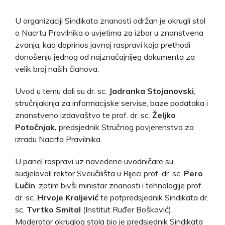
U organizaciji Sindikata znanosti održan je okrugli stol
o Nacrtu Pravilnika o uvjetima za izbor u znanstvena
zvanja, kao doprinos javnoj raspravi koja prethodi
donošenju jednog od najznačajnijeg dokumenta za
velik broj naših članova.
Uvod u temu dali su dr. sc.
Jadranka Stojanovski
,
stručnjakinja za informacijske servise, baze podataka i
znanstveno izdavaštvo te prof. dr. sc.
Željko
Potočnjak,
predsjednik Stručnog povjerenstva za
izradu Nacrta Pravilnika.
U panel raspravi uz navedene uvodničare su
sudjelovali rektor Sveučilišta u Rijeci prof. dr. sc.
Pero
Lučin
, zatim bivši ministar znanosti i tehnologije prof.
dr. sc.
Hrvoje Kraljević
te potpredsjednik Sindikata dr.
sc.
Tvrtko Smital
(Institut Ruđer Bošković).
Moderator okruglog stola bio je predsjednik Sindikata