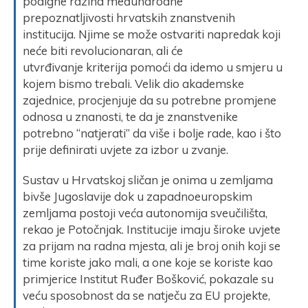
podigne razina međunarodne
prepoznatljivosti hrvatskih znanstvenih
institucija. Njime se može ostvariti napredak koji
neće biti revolucionaran, ali će
utvrđivanje kriterija pomoći da idemo u smjeru u
kojem bismo trebali. Velik dio akademske
zajednice, procjenjuje da su potrebne promjene
odnosa u znanosti, te da je znanstvenike
potrebno “natjerati” da više i bolje rade, kao i što
prije definirati uvjete za izbor u zvanje.
Sustav u Hrvatskoj sličan je onima u zemljama
bivše Jugoslavije dok u zapadnoeuropskim
zemljama postoji veća autonomija sveučilišta,
rekao je Potočnjak. Institucije imaju široke uvjete
za prijam na radna mjesta, ali je broj onih koji se
time koriste jako mali, a one koje se koriste kao
primjerice Institut Ruđer Bošković, pokazale su
veću sposobnost da se natječu za EU projekte,