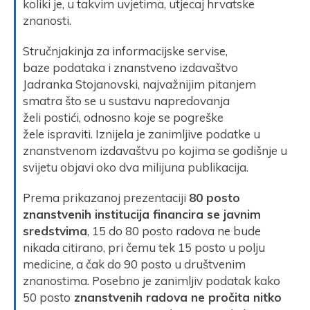
koliki je, u takvim uvjetima, utjecaj hrvatske
znanosti.
Stručnjakinja za informacijske servise,
baze podataka i znanstveno izdavaštvo
Jadranka Stojanovski, najvažnijim pitanjem
smatra što se u sustavu napredovanja
želi postići, odnosno koje se pogreške
žele ispraviti. Iznijela je zanimljive podatke u
znanstvenom izdavaštvu po kojima se godišnje u
svijetu objavi oko dva milijuna publikacija.
Prema prikazanoj prezentaciji
80 posto
znanstvenih institucija financira se javnim
sredstvima
, 15 do 80 posto radova ne bude
nikada citirano, pri čemu tek 15 posto u polju
medicine, a čak do 90 posto u društvenim
znanostima. Posebno je zanimljiv podatak kako
50 posto
znanstvenih radova ne pročita nitko