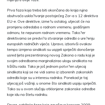
Prva faza koja treba biti okončana do kraja rujna
obuhvaća uskla?ivanje postojećeg Zor-a s 12 direktiva
EU-e. Ove direktive, izme?u ostalog, utjecat će na
promjenu odredaba o radnom vremenu, godišnjem
odmoru, te nepunom radnom vremenu. Tako?er
direktivama se predvi?a stvaranje odredbi o ure?enju
europskih radničkih vijeća. Upravo, izborivši
ovakav
tempo izmjena sindikati su uspjeli spriječiti donošenje
usred ljeta prezentiranog novog Zakona o radu koji je
svojim odredbama marginalizirao ulogu sindikata na
tržištu rada. Tako je još jednom potvr?en utjecaj
sindikata koji se ne vidi samo iz izborenih zakonskih
odredbi koje su u interesu radnika. Ponekad je taj
utjecaj još važniji, u onome što sindikati uspiju spriječiti.
Tako su u ovom slučaju otklonjene zakonske odredbe
koje idu na štetu radniku.
Druga, ozbiljnija faza koja završava koncem 2009.