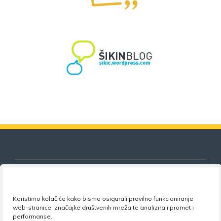
Koristimo kolačiće kako bismo osigurali pravilno funkcioniranje
Nezavisni sindikat znanosti i visokog
web-stranice, značajke društvenih mreža te analizirali promet i
obrazovanja
performanse.