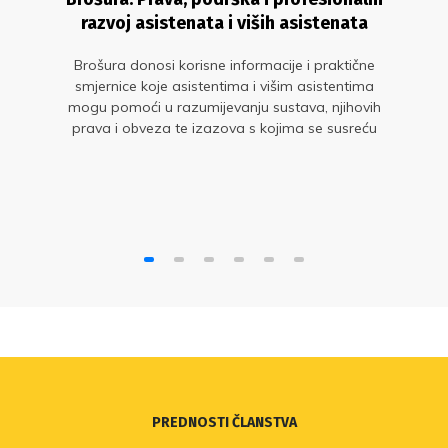
razvoj asistenata i viših asistenata
Brošura donosi korisne informacije i praktične
smjernice koje asistentima i višim asistentima
mogu pomoći u razumijevanju sustava, njihovih
prava i obveza te izazova s kojima se susreću
tijekom profesionalnog razvoja
PREDNOSTI ČLANSTVA