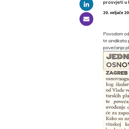
prosvjeti u
Linkedin
20. veljače 2
someone@yoursite.com
Povodom odlu
tri sindikata
povećanja pla