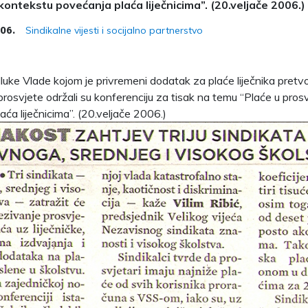
 kontekstu povećanja plaća liječnicima”. (20.veljače 2006.)
Sindikalne vijesti i socijalno partnerstvo
006.
ke Vlade kojom je privremeni dodatak za plaće liječnika pretvore
 prosvjete održali su konferenciju za tisak na temu “Plaće u pros
ća liječnicima”. (20.veljače 2006.)