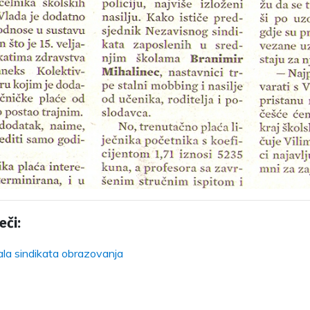
eči:
ala sindikata obrazovanja