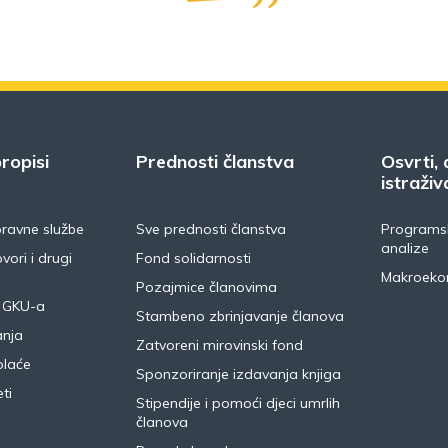
ropisi
Prednosti članstva
Osvrti, 
istraživ
pravne službe
Sve prednosti članstva
Programsk
analize
vori i drugi
Fond solidarnosti
Makroeko
Pozajmice članovima
 GKU-a
Stambeno zbrinjavanje članova
anja
Zatvoreni mirovinski fond
plaće
Sponzoriranje izdavanja knjiga
ti
Stipendije i pomoći djeci umrlih
članova