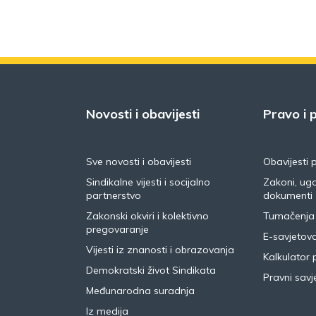
Novosti i obavijesti
Pravo i p
Sve novosti i obavijesti
Obavijesti 
Sindikalne vijesti i socijalno
Zakoni, ugo
partnerstvo
dokumenti
Zakonski okviri i kolektivno
Tumačenja
pregovaranje
E-savjetov
Vijesti iz znanosti i obrazovanja
Kalkulator 
Demokratski život Sindikata
Pravni savje
Međunarodna suradnja
Iz medija