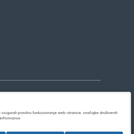
osigurali pravilno funkcioniranje web-stranice, značajke društvenih
 performanse.
ook:
NSZVO