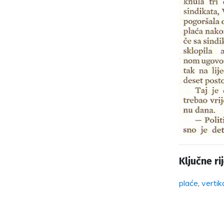
Ključne rij
plaće
,
vertik