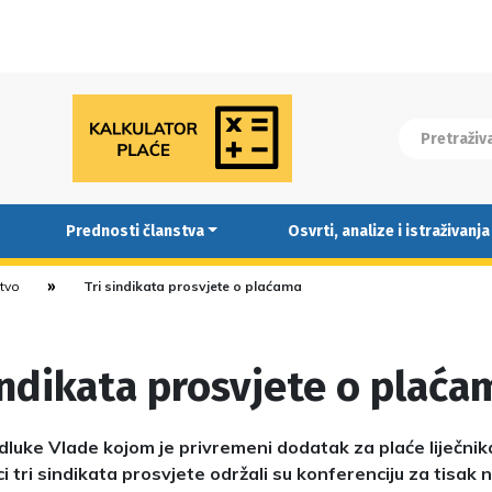
Prednosti članstva
Osvrti, analize i istraživanja
stvo
Tri sindikata prosvjete o plaćama
indikata prosvjete o plaća
uke Vlade kojom je privremeni dodatak za plaće liječnik
ici tri sindikata prosvjete održali su konferenciju za tisak