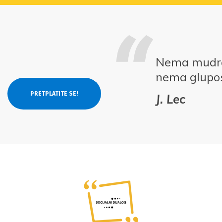
Nema mudros
nema glupos
J. Lec