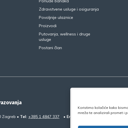
Ponude banaka
Zdravstvene usluge i osiguranja
Povoljnije ulaznice
Proizvodi
Putovanja, wellness i druge
usluge
Postani član
brazovanja
Koristimo kolačiće kako bismo 
mreža te analizirali promet i
0 Zagreb •
Tel:
+385 1 4847 337
•
Email:
uprava@nsz.hr
•
Faceb