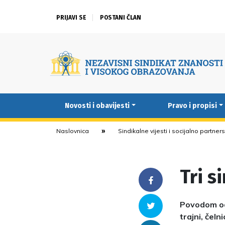
PRIJAVI SE
POSTANI ČLAN
Novosti i obavijesti
Pravo i propisi
Naslovnica
Sindikalne vijesti i socijalno partner
Tri s
Facebook
Povodom odl
Twitter
trajni, čeln