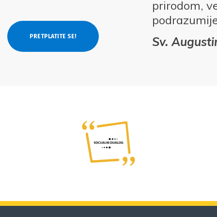
prirodom, v
podrazumij
Sv. Augusti