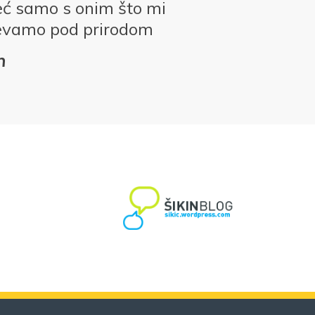
eć samo s onim što mi
evamo pod prirodom
n