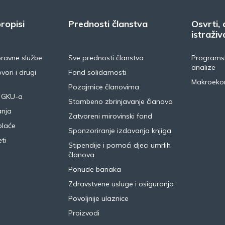
ropisi
Prednosti članstva
Osvrti, 
istraživ
pravne službe
Sve prednosti članstva
Programsk
analize
vori i drugi
Fond solidarnosti
Makroeko
Pozajmice članovima
 GKU-a
Stambeno zbrinjavanje članova
anja
Zatvoreni mirovinski fond
plaće
Sponzoriranje izdavanja knjiga
ti
Stipendije i pomoći djeci umrlih
članova
Ponude banaka
Zdravstvene usluge i osiguranja
Povoljnije ulaznice
Proizvodi