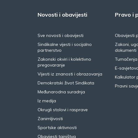
Novosti i obavijesti
Pravo i p
Sve novosti i obavijesti
Obavijesti 
Sindikalne vijesti i socijalno
Zakoni, ugo
partnerstvo
dokumenti
Zakonski okviri i kolektivno
Tumačenja
pregovaranje
E-savjetov
Vijesti iz znanosti i obrazovanja
Kalkulator 
Demokratski život Sindikata
Pravni savje
Međunarodna suradnja
Iz medija
Okrugli stolovi i rasprave
Zanimljivosti
Sportske aktivnosti
Obavijesti tajništva