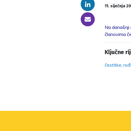
Linkedin
11. siječnja 20
someone@yoursite.com
Na današnji 
članovima če
Ključne rij
čestitke
,
rođ