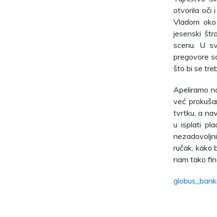
otvorila oč
Vladom oko 
jesenski štr
scenu. U sv
pregovore sa
što bi se tre
Apeliramo na
već prokuša
tvrtku, a na
u isplati p
nezadovoljni
ručak, kako b
nam tako fi
globus_bank