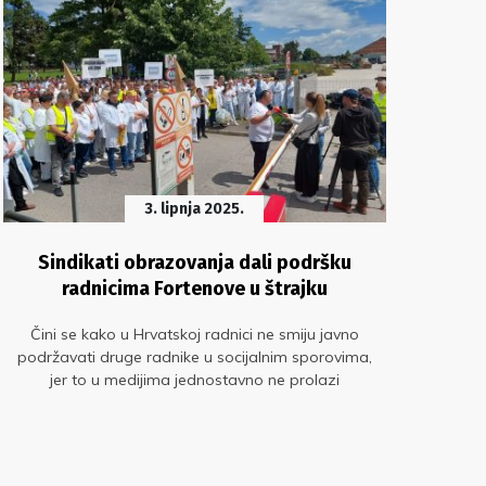
3. lipnja 2025.
Sindikati obrazovanja dali podršku
Pro
radnicima Fortenove u štrajku
Čini se kako u Hrvatskoj radnici ne smiju javno
Pr
podržavati druge radnike u socijalnim sporovima,
ra
jer to u medijima jednostavno ne prolazi
mod
V