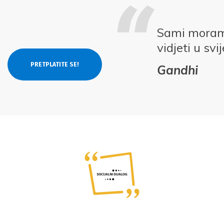
Sami moramo
vidjeti u svi
Gandhi