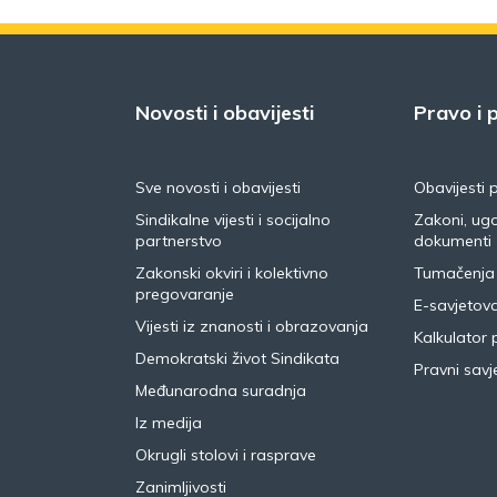
Novosti i obavijesti
Pravo i p
Sve novosti i obavijesti
Obavijesti 
Sindikalne vijesti i socijalno
Zakoni, ugo
partnerstvo
dokumenti
Zakonski okviri i kolektivno
Tumačenja
pregovaranje
E-savjetov
Vijesti iz znanosti i obrazovanja
Kalkulator 
Demokratski život Sindikata
Pravni savje
Međunarodna suradnja
Iz medija
Okrugli stolovi i rasprave
Zanimljivosti