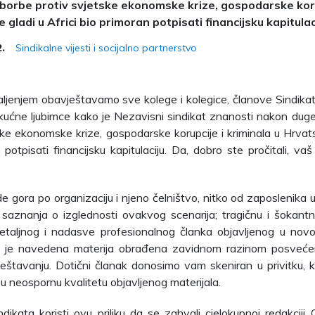
borbe protiv svjetske ekonomske krize, gospodarske korup
 gladi u Africi bio primoran potpisati financijsku kapitulac
Sindikalne vijesti i socijalno partnerstvo
2.
aljenjem obavještavamo sve kolege i kolegice, članove Sindikata,
kućne ljubimce kako je Nezavisni sindikat znanosti nakon duge
ske ekonomske krize, gospodarske korupcije i kriminala u Hrvatsk
potpisati financijsku kapitulaciju. Da, dobro ste pročitali, vaš
e gora po organizaciju i njeno čelništvo, nitko od zaposlenika u
 saznanja o izglednosti ovakvog scenarija; tragičnu i šokantn
detaljnog i nadasve profesionalnog članka objavljenog u nov
g je navedena materija obrađena zavidnom razinom posvećen
vještavanju. Dotični članak donosimo vam skeniran u privitku, 
i u neospornu kvalitetu objavljenog materijala.
ndikata koristi ovu priliku da se zahvali cjelokupnoj redakcij