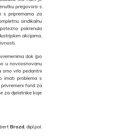
renutku pregovora s
li s pripremama za
kompletnu sindikalnu
opotezno pokrenula
strijskim akcijama,
ivnosti.
m vremenima dok (po
imo u novoosnovanu
a smo vrlo pedantni
mo imati problema s
 privremeni fond za
ke za djelatnike koje
bert
Brozd
, dipl.pol.