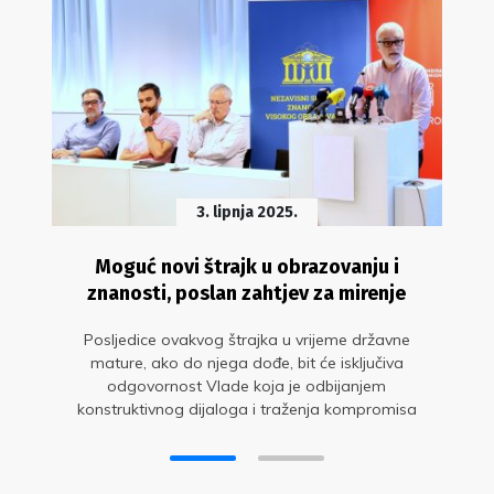
3. lipnja 2025.
Moguć novi štrajk u obrazovanju i
znanosti, poslan zahtjev za mirenje
Posljedice ovakvog štrajka u vrijeme državne
mature, ako do njega dođe, bit će isključiva
odgovornost Vlade koja je odbijanjem
konstruktivnog dijaloga i traženja kompromisa
obrazovne sindikate natjerala na radikalan potez