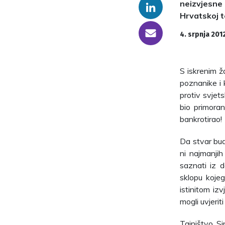
neizvjesne 
Linkedin
Hrvatskoj te
someone@yoursite.com
4. srpnja 201
S iskrenim ž
poznanike i 
protiv svjet
bio primoran 
bankrotirao!
Da stvar bud
ni najmanjih
saznati iz 
sklopu koje
istinitom iz
mogli uvjerit
Tajništvo Si