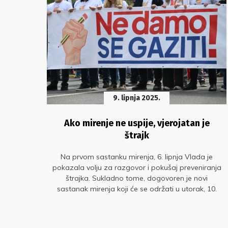
9. lipnja 2025.
joj
Ako mirenje ne uspije, vjerojatan je
ih
štrajk
jskih
Na prvom sastanku mirenja, 6. lipnja Vlada je
anju
pokazala volju za razgovor i pokušaj preveniranja
štrajka. Sukladno tome, dogovoren je novi
sastanak mirenja koji će se održati u utorak, 10.
lipnja.