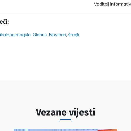
Voditelj informati
eči:
ikalnog mogula
,
Globus
,
Novinari
,
štrajk
Vezane vijesti