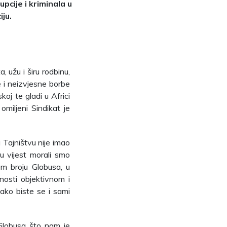
cije i kriminala u
iju.
 užu i širu rodbinu,
 i neizvjesne borbe
oj te gladi u Africi
 omiljeni Sindikat je
 Tajništvu nije imao
u vijest morali smo
om broju Globusa, u
osti objektivnom i
kako biste se i sami
i Globusa što nam je