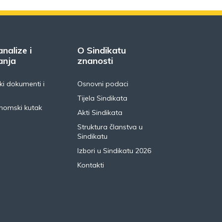
analize i
O Sindikatu
anja
znanosti
i dokumenti i
Osnovni podaci
Tijela Sindikata
nomski kutak
Akti Sindikata
Struktura članstva u
Sindikatu
Izbori u Sindikatu 2026
Kontakti