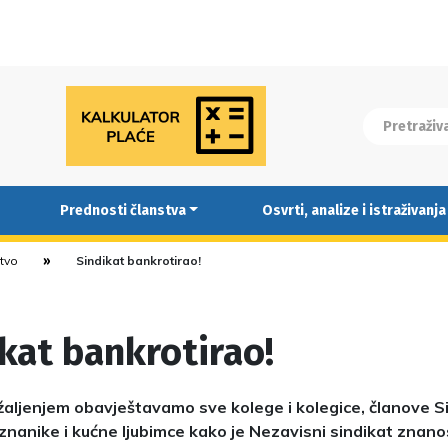
Prednosti članstva
Osvrti, analize i istraživanja
stvo
Sindikat bankrotirao!
kat bankrotirao!
žaljenjem obavještavamo sve kolege i kolegice, članove Sin
znanike i kućne ljubimce kako je Nezavisni sindikat znano