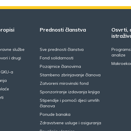
ropisi
Prednosti članstva
Osvrti, 
istraživ
pravne službe
Sve prednosti članstva
Programsk
analize
vori i drugi
Fond solidarnosti
Makroeko
Pozajmice članovima
 GKU-a
Stambeno zbrinjavanje članova
anja
Zatvoreni mirovinski fond
plaće
Sponzoriranje izdavanja knjiga
ti
Stipendije i pomoći djeci umrlih
članova
Ponude banaka
Zdravstvene usluge i osiguranja