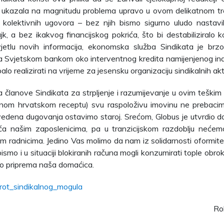
i i ukazala na magnitudu problema upravo u ovom delikatnom t
kolektivnih ugovora – bez njih bismo sigurno uludo nastavi
ajk, a bez ikakvog financijskog pokrića, što bi destabiliziralo 
jetlu novih informacija, ekonomska služba Sindikata je brz
 Svjetskom bankom oko interventnog kredita namijenjenog indu
balo realizirati na vrijeme za jesensku organizaciju sindikalnih akt
 članove Sindikata za strpljenje i razumijevanje u ovim teški
nom hrvatskom receptu) svu raspoloživu imovinu ne prebac
vedena dugovanja ostavimo staroj. Srećom, Globus je utvrdio d
laća našim zaposlenicima, pa u tranzicijskom razdoblju neće
m radnicima. Jedino Vas molimo da nam iz solidarnosti oformite
ismo i u situaciji blokiranih računa mogli konzumirati tople obro
no priprema naša domaćica.
rot_sindikalnog_mogula
Ro