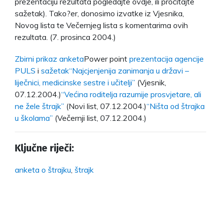
prezentaciju rezultata pogledajte ovdje, ili pročitajte
sažetak). Tako?er, donosimo izvatke iz Vjesnika,
Novog lista te Večernjeg lista s komentarima ovih
rezultata. (7. prosinca 2004.)
Zbirni prikaz anketa
Power point
prezentacija agencije
PULS
i
sažetak
“Najcjenjenija zanimanja u državi –
liječnici, medicinske sestre i učitelji”
(Vjesnik,
07.12.2004.)
“Većina roditelja razumije prosvjetare, ali
ne žele štrajk”
(Novi list, 07.12.2004.)
“Ništa od štrajka
u školama”
(Večernji list, 07.12.2004.)
Ključne riječi:
anketa o štrajku
,
štrajk