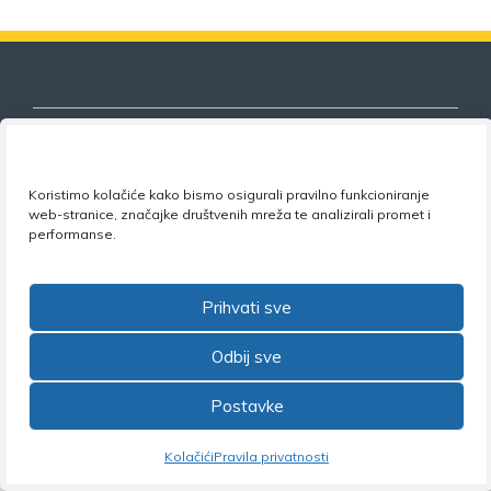
Koristimo kolačiće kako bismo osigurali pravilno funkcioniranje
Nezavisni sindikat znanosti i visokog
web-stranice, značajke društvenih mreža te analizirali promet i
obrazovanja
performanse.
Adresa:
Florijana Andrašeca 18A / VI kat
• 10 000
Zagreb •
Tel:
+385 1 4847 337
•
Email:
uprava@nsz.hr
Prihvati sve
•
Facebook:
NSZVO
Odbij sve
Postavke
©2026 Nezavisni sindikat znanosti i visokog obrazovanja
Kolačići
Pravila privatnosti