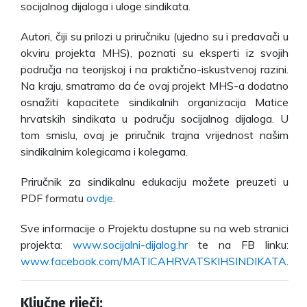
socijalnog dijaloga i uloge sindikata.
Autori, čiji su prilozi u priručniku (ujedno su i predavači u
okviru projekta MHS), poznati su eksperti iz svojih
područja na teorijskoj i na praktično-iskustvenoj razini.
Na kraju, smatramo da će ovaj projekt MHS-a dodatno
osnažiti kapacitete sindikalnih organizacija Matice
hrvatskih sindikata u području socijalnog dijaloga. U
tom smislu, ovaj je priručnik trajna vrijednost našim
sindikalnim kolegicama i kolegama.
Priručnik za sindikalnu edukaciju možete preuzeti u
PDF formatu
ovdje
.
Sve informacije o Projektu dostupne su na web stranici
projekta:
www.socijalni-dijalog.hr
te na FB linku:
www.facebook.com/MATICAHRVATSKIHSINDIKATA
.
Ključne riječi: