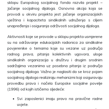
sklopu Europskog socijalnog fonda razvila projekt –
Jačanje socijalnog dijaloga. Osnovna akcija koja se
provodi u okviru projekta jest jačanje organizacijskih
vještina i kapaciteta sindikalnih udruženja s ciljem
unapređenja i osiguranja održivosti socijalnog dijaloga.
Aktivnosti koje se provode u sklopu projekta usmjerene
su na održavanje edukacijskih radionica za sindikalne
povjerenike o temama koje su vezane uz područja
radnog prava, pitanja kolektivnih ugovora, uloge
sindikalnih organizacija u društvu i drugim srodnim
sadržajima vezanima uz posebna pitanja iz područja
socijalnog dijaloga. Važno je naglasiti da se kroz pojam
socijalnog dijaloga realiziraju mehanizmi koji osiguravaju
provedbu prava i načela Europske socijalne povelje
(1996) od kojih ističemo sljedeće:
Svi zaposlenici imaju pravo na pravične radne
uvjete.