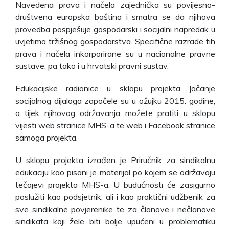
Navedena prava i načela zajednička su povijesno-
društvena europska baština i smatra se da njihova
provedba pospješuje gospodarski i socijalni napredak u
uvjetima tržišnog gospodarstva. Specifične razrade tih
prava i načela inkorporirane su u nacionalne pravne
sustave, pa tako i u hrvatski pravni sustav.
Edukacijske radionice u sklopu projekta Jačanje
socijalnog dijaloga započele su u ožujku 2015. godine,
a tijek njihovog održavanja možete pratiti u sklopu
vijesti web stranice MHS-a te web i Facebook stranice
samoga projekta.
U sklopu projekta izrađen je Priručnik za sindikalnu
edukaciju kao pisani je materijal po kojem se održavaju
tečajevi projekta MHS-a. U budućnosti će zasigurno
poslužiti kao podsjetnik, ali i kao praktični udžbenik za
sve sindikalne povjerenike te za članove i nečlanove
sindikata koji žele biti bolje upućeni u problematiku