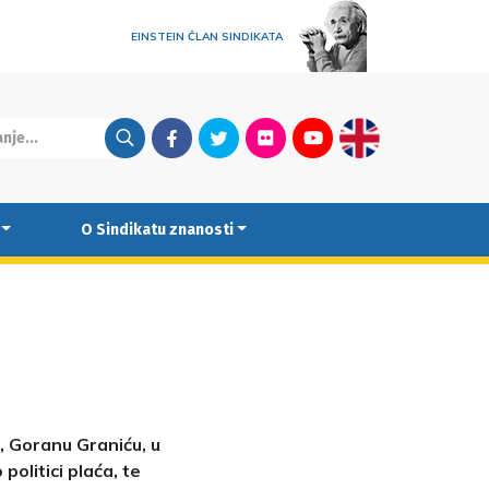
EINSTEIN ČLAN SINDIKATA
Facebook
Twitter
Flickr
Youtube
English
O Sindikatu znanosti
, Goranu Graniću, u
olitici plaća, te