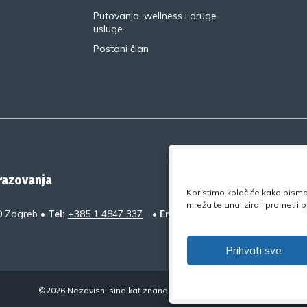
Putovanja, wellness i druge
usluge
Postani član
brazovanja
Koristimo kolačiće kako bismo 
mreža te analizirali promet i
0 Zagreb •
Tel:
+385 1 4847 337
•
Email:
uprava@nsz.hr
•
Faceb
Prihvati sve
©2026 Nezavisni sindikat znanosti i visokog obrazovanja