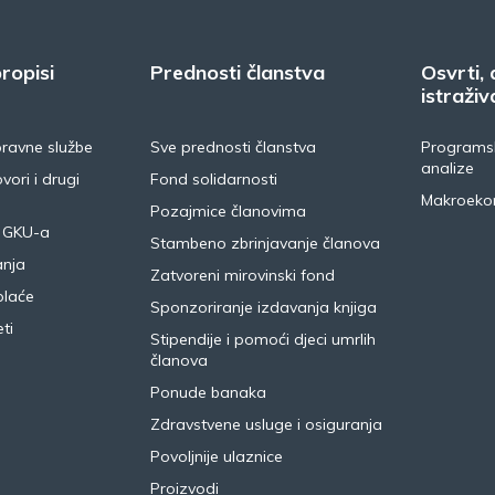
ropisi
Prednosti članstva
Osvrti, 
istraživ
pravne službe
Sve prednosti članstva
Programsk
analize
vori i drugi
Fond solidarnosti
Makroeko
Pozajmice članovima
 GKU-a
Stambeno zbrinjavanje članova
anja
Zatvoreni mirovinski fond
plaće
Sponzoriranje izdavanja knjiga
ti
Stipendije i pomoći djeci umrlih
članova
Ponude banaka
Zdravstvene usluge i osiguranja
Povoljnije ulaznice
Proizvodi