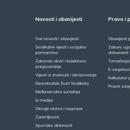
Novosti i obavijesti
Pravo i p
Sve novosti i obavijesti
Obavijesti 
Sindikalne vijesti i socijalno
Zakoni, ugo
partnerstvo
dokumenti
Zakonski okviri i kolektivno
Tumačenja
pregovaranje
E-savjetov
Vijesti iz znanosti i obrazovanja
Kalkulator 
Demokratski život Sindikata
Pravni savje
Međunarodna suradnja
Iz medija
Okrugli stolovi i rasprave
Zanimljivosti
Sportske aktivnosti