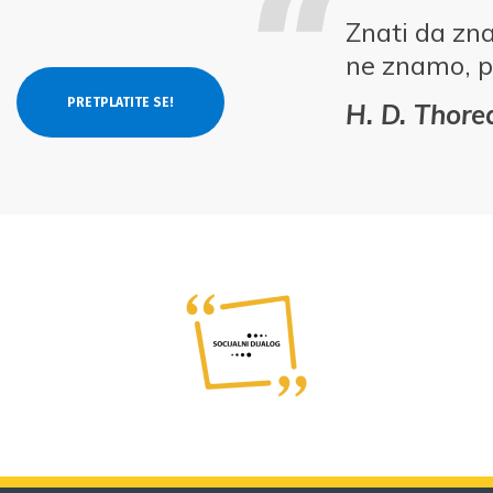
Znati da zn
ne znamo, p
H. D. Thor