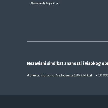
Obavijesti tajništva
Nezavisni sindikat znanosti i visokog o
Adresa:
Florijana Andrašeca 18A / VI kat
• 10 00