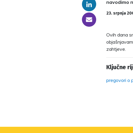
navodimo n
Linkedin
23. srpnja 20
someone@yoursite.com
Ovih dana sm
objašnjavamo
zahtjeve.
Ključne rij
pregovori o