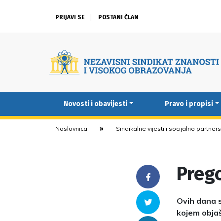
PRIJAVI SE
POSTANI ČLAN
Novosti i obavijesti
Pravo i propisi
Naslovnica
Sindikalne vijesti i socijalno partner
Preg
Facebook
Ovih dana s
Twitter
kojem objaš