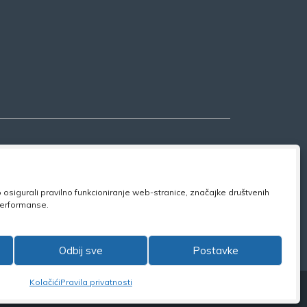
osigurali pravilno funkcioniranje web-stranice, značajke društvenih
 performanse.
ook:
NSZVO
Odbij sve
Postavke
Kolačići
Pravila privatnosti