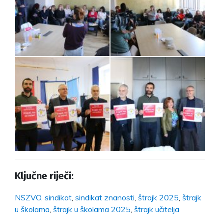
Ključne riječi:
NSZVO
,
sindikat
,
sindikat znanosti
,
štrajk 2025
,
štrajk
u školama
,
štrajk u školama 2025
,
štrajk učitelja