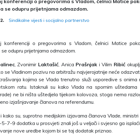
j konferenciji o pregovorima s Vladom, čelnici Matice poka
da se odupru prijetnjama odmazdom.
Sindikalne vijesti i socijalno partnerstvo
12.
j konferenciji o pregovorima s Vladom, čelnici Matice pokaz
a se odupru prijetnjama odmazdom.
alinec
, Zvonimir
Laktašić
, Anica
Prašnjak
i Vilim
Ribić
okuplj
ko se Vladinom pozivu na arbitražu najvjerojatnije neće odazva
trašivanja kojima se Vlada trenutno služi usporedive s onima 
tskom ratu. Istaknuli su kako Vlada na spornim uštedama (b
grade) ne bi ništa uštedjela tijekom kolovoza, stoga nema razl
vljeno izjašnjavanje članova na referendumu.
 i kako su, suprotno medijskim izjavama članova Vlade, ministri 
5-7-9 dodatka u prosvjeti znali još u veljači i svjesno ga isplaćiva
ivanje nove uredbe kojom bi se taj dodatak priznao.