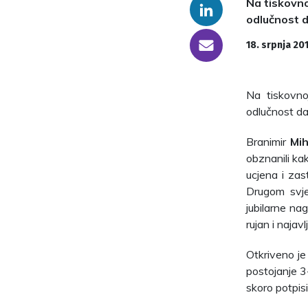
Na tiskovno
Linkedin
odlučnost 
someone@yoursite.com
18. srpnja 20
Na tiskovno
odlučnost d
Branimir
Mih
obznanili ka
ucjena i zas
Drugom svje
jubilarne na
rujan i naja
Otkriveno je
postojanje 3-
skoro potpis