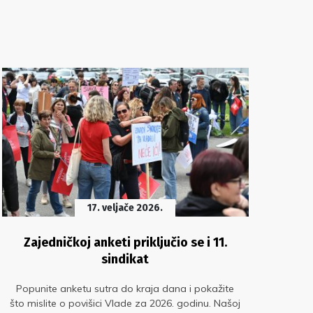
17. veljače 2026.
Zajedničkoj anketi priključio se i 11.
I
sindikat
Popunite anketu sutra do kraja dana i pokažite
Čl
što mislite o povišici Vlade za 2026. godinu. Našoj
koj