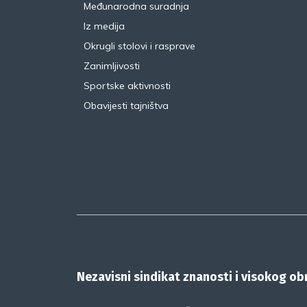
Međunarodna suradnja
Iz medija
Okrugli stolovi i rasprave
Zanimljivosti
Sportske aktivnosti
Obavijesti tajništva
Nezavisni sindikat znanosti i visokog o