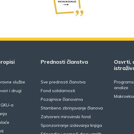
ropisi
Prednosti članstva
Osvrti, 
istraživ
pravne službe
Sve prednosti članstva
Programsk
analize
vori i drugi
Fond solidarnosti
Makroeko
Pozajmice članovima
 GKU-a
Stambeno zbrinjavanje članova
anja
Zatvoreni mirovinski fond
plaće
Sponzoriranje izdavanja knjiga
ti
Stipendije i pomoći djeci umrlih