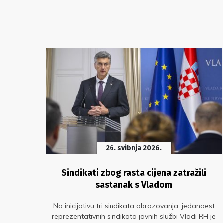
26. svibnja 2026.
že,
Sindikati zbog rasta cijena zatražili
ože
sastanak s Vladom
 danu
Na inicijativu tri sindikata obrazovanja, jedanaest
vore
reprezentativnih sindikata javnih službi Vladi RH je