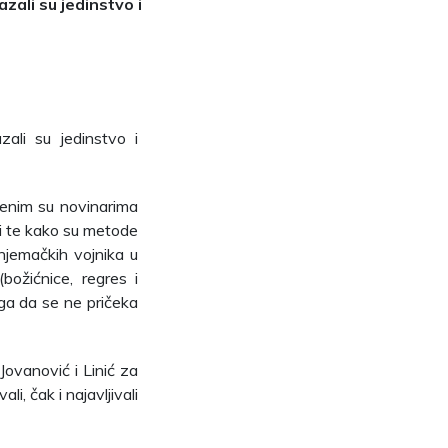
zali su jedinstvo i
ali su jedinstvo i
enim su novinarima
ti te kako su metode
njemačkih vojnika u
ožićnice, regres i
oga da se ne pričeka
Jovanović i Linić za
li, čak i najavljivali