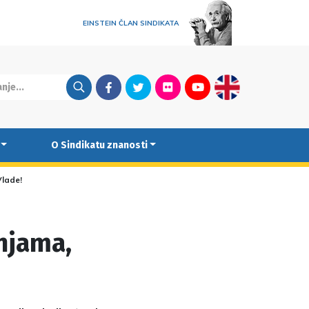
EINSTEIN ČLAN SINDIKATA
Facebook
Twitter
Flickr
Youtube
English
O Sindikatu znanosti
lade!
njama,