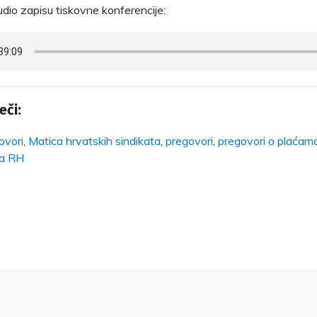
udio zapisu tiskovne konferencije:
eči:
ovori
,
Matica hrvatskih sindikata
,
pregovori
,
pregovori o plaćam
a RH