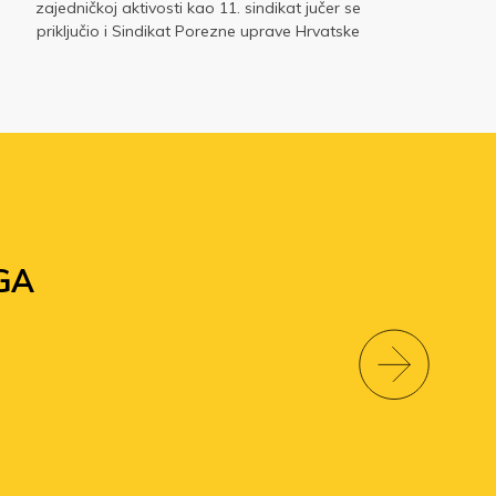
zajedničkoj aktivosti kao 11. sindikat jučer se
put
priključio i Sindikat Porezne uprave Hrvatske
GA