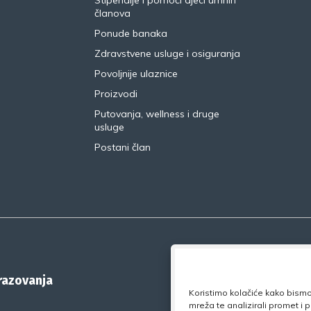
članova
Ponude banaka
Zdravstvene usluge i osiguranja
Povoljnije ulaznice
Proizvodi
Putovanja, wellness i druge
usluge
Postani član
brazovanja
Koristimo kolačiće kako bismo 
mreža te analizirali promet i