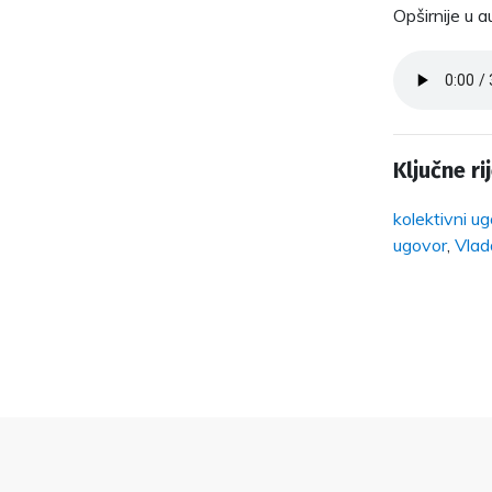
Opširnije u a
Ključne rij
kolektivni ug
ugovor
,
Vlad