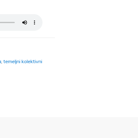
a
,
temeljni kolektivni