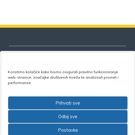
Koristimo kolačiće kako bismo osigurali pravilno funkcioniranje
Nezavisni sindikat znanosti i visokog
web-stranice, značajke društvenih mreža te analizirali promet i
obrazovanja
performanse.
Adresa:
Florijana Andrašeca 18A / VI kat
• 10 000
Zagreb •
Tel:
+385 1 4847 337
•
Email:
uprava@nsz.hr
Prihvati sve
•
Facebook:
NSZVO
Odbij sve
Postavke