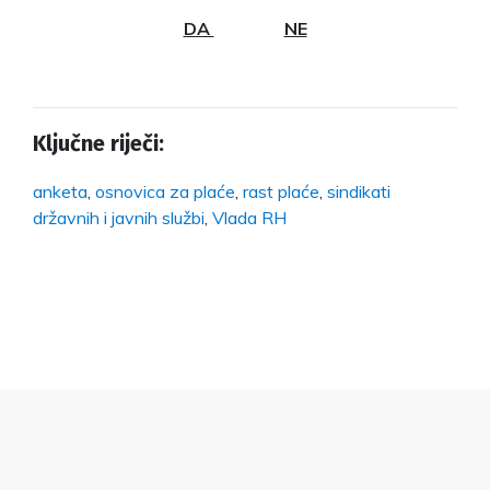
DA
NE
Ključne riječi:
anketa
,
osnovica za plaće
,
rast plaće
,
sindikati
državnih i javnih službi
,
Vlada RH