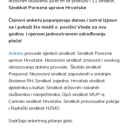
državnim službama, jučer im se pridružio i 11 sindikat,
Sindikat Porezne uprave Hrvatske
.
Članovi anketu popunjavaju danas i sutra!
Izjasn
i
se i pokaži što misliš o povišici Vlade za ovu
godinu i njenom jednostranom određivanju
plaća!
Anketu
provode sljedeći sindikati: Sindikat Porezne
uprave Hrvatske, Nezavisni sindikat znanosti i visokog
obrazovanja anketu provode, Školski sindikat
Preporod, Nezavisni sindikat zaposlenih u srednjim
školama RH, Sindikat zajedno, Hrvatski sindikat
djelatnika u kulturi, Sindikat državnih i lokalnih
službenika i namještenika, Opći sindikat MUP-a,
Carinski sindikat Hrvatske, Sindikat pravosudne policije
i Radnički sindikat HZMO.
Sadržaja anketnog pitanja glasi: