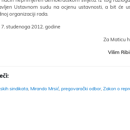
vljen Ustavnom sudu na ocjenu ustavnosti, a bit će us
oj organizaciji rada.
 7. studenoga 2012. godine
Za Maticu h
Vilim Rib
eči:
skih sindikata
,
Mirando Mrsić
,
pregovarački odbor
,
Zakon o repr