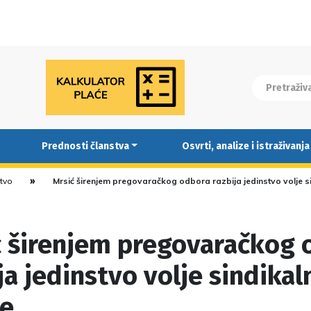
Prednosti članstva
Osvrti, analize i istraživanja
stvo
Mrsić širenjem pregovaračkog odbora razbija jedinstvo volje s
ć širenjem pregovaračkog 
ja jedinstvo volje sindikal
ne