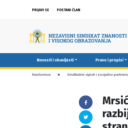
PRIJAVI SE
POSTANI ČLAN
Novosti i obavijesti
Pravo i propisi
Naslovnica
Sindikalne vijesti i socijalno partner
Mrsi
Facebook
razbi
Twitter
stra