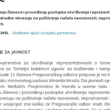
nju članova i provođenju postupka utvrđivanja reprezent
redbe obvezuju na poštivanje načela neovisnosti, nepris
ti.
Sindikalne vijesti i socijalno partnerstvo
 2012.
JE ZA JAVNOST
vjerenstva za utvrđivanje reprezentativnosti o to
a za Temeljni kolektivni ugovor za službenike i namj
ude 11 članova Pregovaračkog odbora potpuno je na tr
da i mirovinskog sustava, Miranda Mrsića. Dio javnosti vj
lem. Međutim, Povjerenstvo bi moralo u svome radu bi
 članova i provođenju postupka utvrđivanja reprezentat
vezuju na poštivanje načela neovisnosti, nepristranosti i
r unaprijed zna koliko će Pregovarački odbor imati čl
vjerenstva o ministru i tijelima izvršne vlasti. To je oz