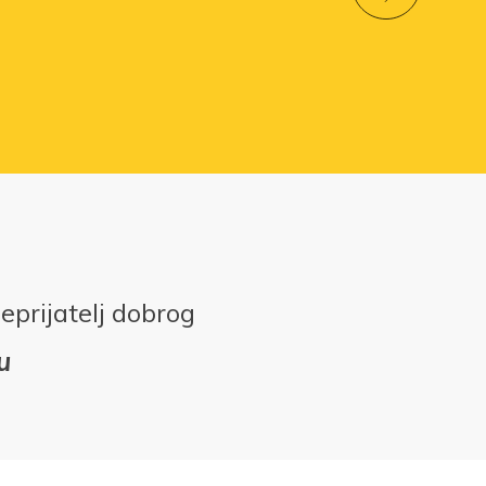
neprijatelj dobrog
u