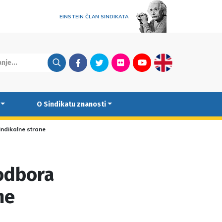
EINSTEIN ČLAN SINDIKATA
Facebook
Twitter
Flickr
Youtube
English
O Sindikatu znanosti
indikalne strane
odbora
ne