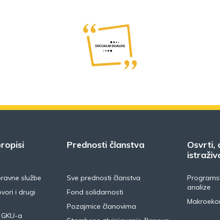
ropisi
Prednosti članstva
Osvrti, 
istraživ
pravne službe
Sve prednosti članstva
Programsk
analize
vori i drugi
Fond solidarnosti
Makroeko
Pozajmice članovima
 GKU-a