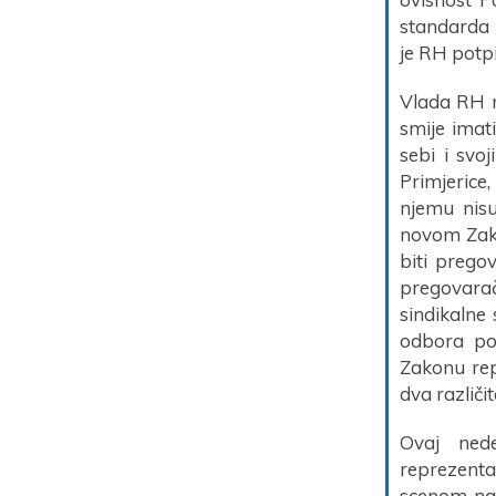
standarda 
je RH potpi
Vlada RH ni
smije imat
sebi i svo
Primjerice
njemu nisu
novom Zako
biti pregov
pregovarač
sindikalne
odbora po
Zakonu rep
dva različit
Ovaj nede
reprezenta
scenom na 