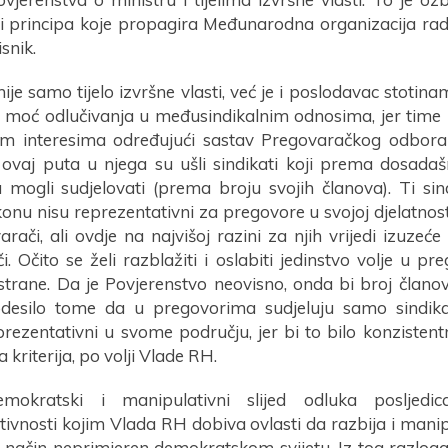
i principa koje propagira Međunarodna organizacija rada
snik.
je samo tijelo izvršne vlasti, već je i poslodavac stotinam
i moć odlučivanja u međusindikalnim odnosima, jer tim
jim interesima određujući sastav Pregovaračkog odbora
, ovaj puta u njega su ušli sindikati koji prema dosada
 mogli sudjelovati (prema broju svojih članova). Ti sind
nu nisu reprezentativni za pregovore u svojoj djelatnos
arači, ali ovdje na najvišoj razini za njih vrijedi izuzeć
i. Očito se želi razblažiti i oslabiti jedinstvo volje u 
 strane. Da je Povjerenstvo neovisno, onda bi broj član
desilo tome da u pregovorima sudjeluju samo sindika
rezentativni u svome području, jer bi to bilo konziste
a kriterija, po volji Vlade RH.
mokratski i manipulativni slijed odluka posljed
tivnosti kojim Vlada RH dobiva ovlasti da razbija i mani
način neprimjeren demokratskom svijetu. Iz tog razloga 