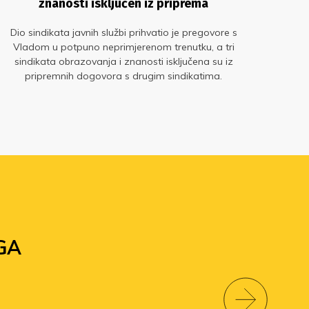
znanosti isključen iz priprema
Dio sindikata javnih službi prihvatio je pregovore s
Odlu
Vladom u potpuno neprimjerenom trenutku, a tri
nako
sindikata obrazovanja i znanosti isključena su iz
osta
pripremnih dogovora s drugim sindikatima.
si
Pregovorima prijeti fijasko
GA