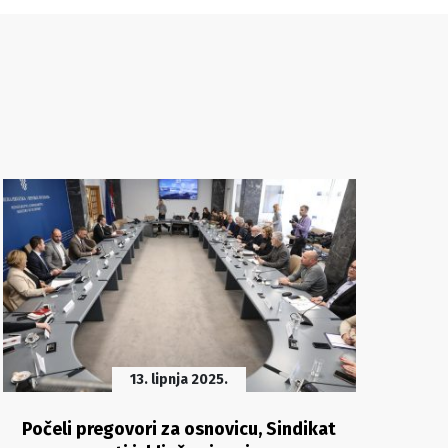
13. lipnja 2025.
Počeli pregovori za osnovicu, Sindikat
Si