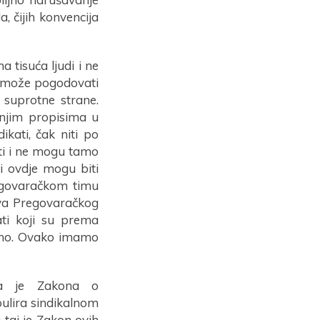
, čijih konvencija
a tisuća ljudi i ne
e može pogodovati
 suprotne strane.
šnjim propisima u
ikati, čak niti po
ti i ne mogu tamo
e i ovdje mogu biti
pregovaračkom timu
ova Pregovaračkog
ti koji su prema
ntno. Ovako imamo
ica je Zakona o
pulira sindikalnom
taj je Zakon ovih