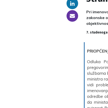
Linkedin
Pri imenova
someone@yoursite.com
zakonske od
objektivnos
7. studenoga
PRIOPĆEN
Odluka Po
pregovorim
službama b
ministra ra
vidi prob
imenovanju
odredbe ob
da minista
ovisnost Po