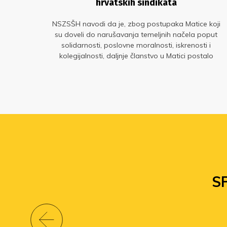
a
hrvatskih sindikata
čni
NSZSŠH navodi da je, zbog postupaka Matice koji
r na
su doveli do narušavanja temeljnih načela poput
iju
solidarnosti, poslovne moralnosti, iskrenosti i
žani
kolegijalnosti, daljnje članstvo u Matici postalo
kontraproduktivno i neodrživo.
S