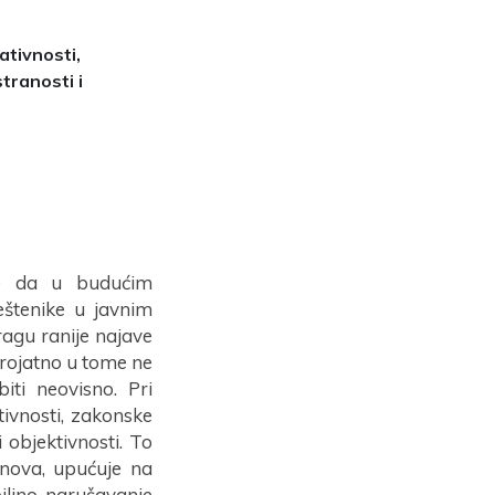
ativnosti,
tranosti i
me da u budućim
eštenike u javnim
agu ranije najave
erojatno u tome ne
ti neovisno. Pri
ivnosti, zakonske
 objektivnosti. To
anova, upućuje na
biljno narušavanje