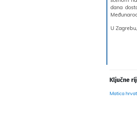
dana dosta
Međunarodn
U Zagrebu,
Ključne rij
Matica hrvat