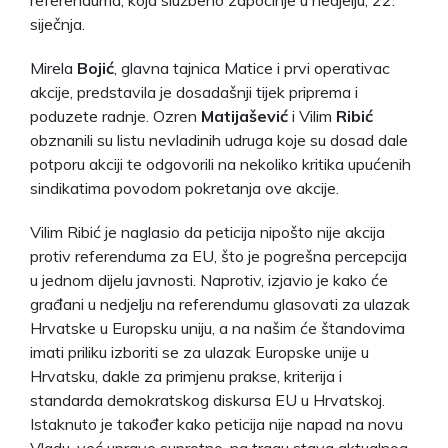
siječnja.
Mirela
Bojić
, glavna tajnica Matice i prvi operativac
akcije, predstavila je dosadašnji tijek priprema i
poduzete radnje. Ozren
Matijašević
i Vilim
Ribić
obznanili su listu nevladinih udruga koje su dosad dale
potporu akciji te odgovorili na nekoliko kritika upućenih
sindikatima povodom pokretanja ove akcije.
Vilim Ribić je naglasio da peticija nipošto nije akcija
protiv referenduma za EU, što je pogrešna percepcija
u jednom dijelu javnosti. Naprotiv, izjavio je kako će
građani u nedjelju na referendumu glasovati za ulazak
Hrvatske u Europsku uniju, a na našim će štandovima
imati priliku izboriti se za ulazak Europske unije u
Hrvatsku, dakle za primjenu prakse, kriterija i
standarda demokratskog diskursa EU u Hrvatskoj.
Istaknuto je također kako peticija nije napad na novu
Vladu, već upravo suprotno, na tragu stava aktualnog