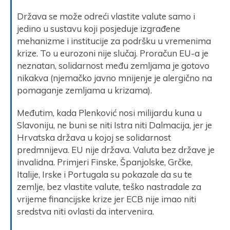
Država se može odreći vlastite valute samo i
jedino u sustavu koji posjeduje izgrađene
mehanizme i institucije za podršku u vremenima
krize. To u eurozoni nije slučaj. Proračun EU-a je
neznatan, solidarnost među zemljama je gotovo
nikakva (njemačko javno mnijenje je alergično na
pomaganje zemljama u krizama).
Međutim, kada Plenković nosi milijardu kuna u
Slavoniju, ne buni se niti Istra niti Dalmacija, jer je
Hrvatska država u kojoj se solidarnost
predmnijeva. EU nije država. Valuta bez države je
invalidna. Primjeri Finske, Španjolske, Grčke,
Italije, Irske i Portugala su pokazale da su te
zemlje, bez vlastite valute, teško nastradale za
vrijeme financijske krize jer ECB nije imao niti
sredstva niti ovlasti da intervenira.