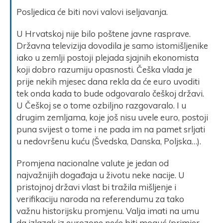
Posljedica će biti novi valovi iseljavanja.
U Hrvatskoj nije bilo poštene javne rasprave.
Državna televizija dovodila je samo istomišljenike
iako u zemlji postoji plejada sjajnih ekonomista
koji dobro razumiju opasnosti. Češka vlada je
prije nekih mjesec dana rekla da će euro uvoditi
tek onda kada to bude odgovaralo češkoj državi.
U Češkoj se o tome ozbiljno razgovaralo. I u
drugim zemljama, koje još nisu uvele euro, postoji
puna svijest o tome i ne pada im na pamet srljati
u nedovršenu kuću (Švedska, Danska, Poljska…).
Promjena nacionalne valute je jedan od
najvažnijih događaja u životu neke nacije. U
pristojnoj državi vlast bi tražila mišljenje i
verifikaciju naroda na referendumu za tako
važnu historijsku promjenu. Valja imati na umu
da izlazak iz eurozone neće biti moguć (primjer