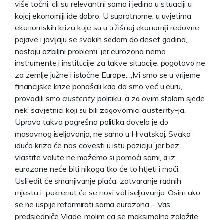
više točni, ali su relevantni samo i jedino u situaciji u
kojoj ekonomiji ide dobro. U suprotnome, u uvjetima
ekonomskih kriza koje su u tržišnoj ekonomiji redovne
pojave i javljaju se svakih sedam do deset godina,
nastaju ozbiljni problemi, jer eurozona nema
instrumente i institucije za takve situacije, pogotovo ne
za zemlje južne i istočne Europe. „Mi smo se u vrijeme
financijske krize ponašali kao da smo već u euru,
provodili smo
austerity
politiku, a za ovim stolom sjede
neki savjetnici koji su bili zagovornici
austerity
-ja.
Upravo takva pogrešna politika dovela je do
masovnog iseljavanja, ne samo u Hrvatskoj. Svaka
iduća kriza će nas dovesti u istu poziciju, jer bez
vlastite valute ne možemo si pomoći sami, a iz
eurozone neće biti nikoga tko će to htjeti i moći.
Uslijedit će smanjivanje plaća, zatvaranje radnih
mjesta i pokrenut će se novi val iseljavanja. Osim ako
se ne uspije reformirati sama eurozona – Vas,
predsjedniče Vlade, molim da se maksimalno založite