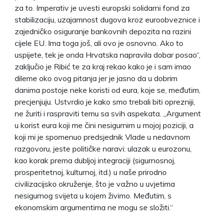
za to. Imperativ je uvesti europski solidarni fond za
stabilizaciju, uzajamnost dugova kroz euroobveznice i
zajedničko osiguranje bankovnih depozita na razini
cijele EU. Ima toga još, ali ovo je osnovno. Ako to
uspijete, tek je onda Hrvatska napravila dobar posao“,
zaključio je Ribić te za kraj rekao kako je i sam imao
dileme oko ovog pitanja jer je jasno da u dobrim
danima postoje neke koristi od eura, koje se, međutim,
precjenjuju. Ustvrdio je kako smo trebali biti oprezniji,
ne žuriti i raspraviti temu sa svih aspekata. „Argument
u korist eura koji me čini nesigurnim u mojoj poziciji, a
koji mi je spomenuo predsjednik Vlade u nedavnom
razgovoru, jeste političke naravi: ulazak u eurozonu,
kao korak prema dubljoj integraciji (sigurnosnoj,
prosperitetnoj, kulturnoj, itd.) u naše prirodno
civilizacijsko okruženje, što je važno u uvjetima
nesigurnog svijeta u kojem živimo. Međutim, s
ekonomskim argumentima ne mogu se složiti.“