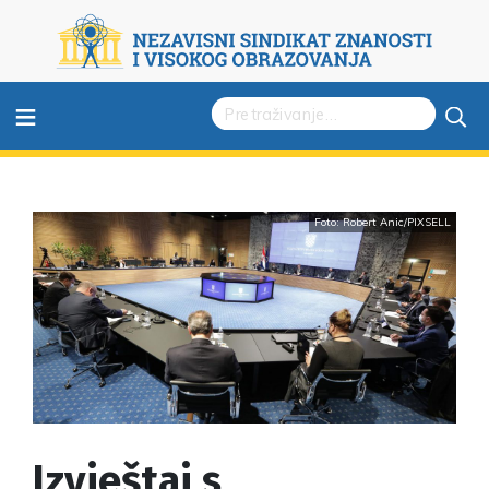
≡
Foto: Robert Anic/PIXSELL
Izvještaj s