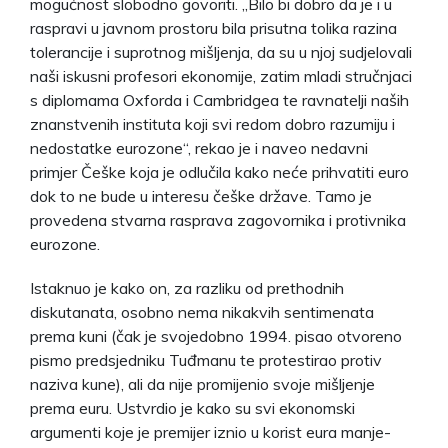
mogućnost slobodno govoriti. „Bilo bi dobro da je i u
raspravi u javnom prostoru bila prisutna tolika razina
tolerancije i suprotnog mišljenja, da su u njoj sudjelovali
naši iskusni profesori ekonomije, zatim mladi stručnjaci
s diplomama Oxforda i Cambridgea te ravnatelji naših
znanstvenih instituta koji svi redom dobro razumiju i
nedostatke eurozone“, rekao je i naveo nedavni
primjer Češke koja je odlučila kako neće prihvatiti euro
dok to ne bude u interesu češke države. Tamo je
provedena stvarna rasprava zagovornika i protivnika
eurozone.
Istaknuo je kako on, za razliku od prethodnih
diskutanata, osobno nema nikakvih sentimenata
prema kuni (čak je svojedobno 1994. pisao otvoreno
pismo predsjedniku Tuđmanu te protestirao protiv
naziva kune), ali da nije promijenio svoje mišljenje
prema euru. Ustvrdio je kako su svi ekonomski
argumenti koje je premijer iznio u korist eura manje-