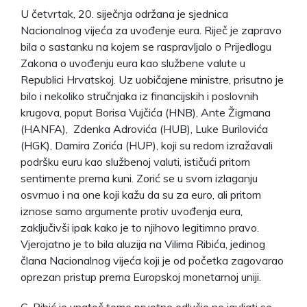
U četvrtak, 20. siječnja održana je sjednica
Nacionalnog vijeća za uvođenje eura. Riječ je zapravo
bila o sastanku na kojem se raspravljalo o Prijedlogu
Zakona o uvođenju eura kao službene valute u
Republici Hrvatskoj. Uz uobičajene ministre, prisutno je
bilo i nekoliko stručnjaka iz financijskih i poslovnih
krugova, poput Borisa Vujčića (HNB), Ante Žigmana
(HANFA), Zdenka Adrovića (HUB), Luke Burilovića
(HGK), Damira Zorića (HUP), koji su redom izražavali
podršku euru kao službenoj valuti, ističući pritom
sentimente prema kuni. Zorić se u svom izlaganju
osvrnuo i na one koji kažu da su za euro, ali pritom
iznose samo argumente protiv uvođenja eura,
zaključivši ipak kako je to njihovo legitimno pravo.
Vjerojatno je to bila aluzija na Vilima Ribića, jedinog
člana Nacionalnog vijeća koji je od početka zagovarao
oprezan pristup prema Europskoj monetarnoj uniji.
G. Ribić je unatoč tome prvotno odlučio ne javljati se