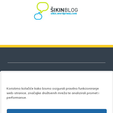
Nezavisni sindikat znanosti i visokog
Koristimo kolačiće kako bismo osigurali pravilno funkcioniranje
obrazovanja
web-stranice, značajke društvenih mreža te analizirali promet i
performanse.
Adresa:
Florijana Andrašeca 18A / VI kat
• 10 000
Zagreb •
Tel:
+385 1 4847 337
•
Email:
uprava@nsz.hr
•
Facebook:
NSZVO