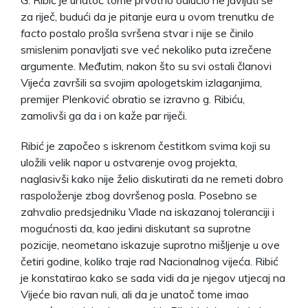
za riječ, budući da je pitanje eura u ovom trenutku
de
facto
postalo prošla svršena stvar i nije se činilo
smislenim ponavljati sve već nekoliko puta izrečene
argumente. Međutim, nakon što su svi ostali članovi
Vijeća završili sa svojim apologetskim izlaganjima,
premijer Plenković obratio se izravno g. Ribiću,
zamolivši ga da i on kaže par riječi.
Ribić je započeo s iskrenom čestitkom svima koji su
uložili velik napor u ostvarenje ovog projekta,
naglasivši kako nije želio diskutirati da ne remeti dobro
raspoloženje zbog dovršenog posla. Posebno se
zahvalio predsjedniku Vlade na iskazanoj toleranciji i
mogućnosti da, kao jedini diskutant sa suprotne
pozicije, neometano iskazuje suprotno mišljenje u ove
četiri godine, koliko traje rad Nacionalnog vijeća. Ribić
je konstatirao kako se sada vidi da je njegov utjecaj na
Vijeće bio ravan nuli, ali da je unatoč tome imao