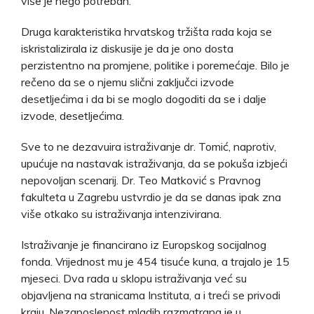
više je nego potreban.
Druga karakteristika hrvatskog tržišta rada koja se
iskristalizirala iz diskusije je da je ono dosta
perzistentno na promjene, politike i poremećaje. Bilo je
rečeno da se o njemu slični zaključci izvode
desetljećima i da bi se moglo dogoditi da se i dalje
izvode, desetljećima.
Sve to ne dezavuira istraživanje dr. Tomić, naprotiv,
upućuje na nastavak istraživanja, da se pokuša izbjeći
nepovoljan scenarij. Dr. Teo Matković s Pravnog
fakulteta u Zagrebu ustvrdio je da se danas ipak zna
više otkako su istraživanja intenzivirana.
Istraživanje je financirano iz Europskog socijalnog
fonda. Vrijednost mu je 454 tisuće kuna, a trajalo je 15
mjeseci. Dva rada u sklopu istraživanja već su
objavljena na stranicama Instituta, a i treći se privodi
kraju. Nezaposlenost mladih razmatrana je u