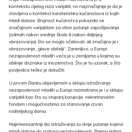
kontekstu cijelog niza varijabli, no najznačajnije je da je
stavljena u kontekst karateristika kućanstava iz kojih
mladi dolaze. Brojnost kućanstva pokazalo se
značajnom varijablom za izbor putanje zapošljavanja
(odmah nakon srednje škole ili nakon daljnjeg
obrazovanja) što se moglo očekivati, ali značajno je i
obrazovanje „glave obitelji“. Zanimljivo, u Europi
nezaposlenost mladih veća je u zemljama u kojima su
obilnije doznake iz inozemstva. Što je tu uzorak, a što
posljedica teško je dokučiti.
U prvom članku objavljenom u sklopu istraživanja
nezaposlenost mladih u Europi razmatrana je i u sklopu
varijabli kao što su stupanj korupcije, nekretninskim
fondom i mogućnostima za stanovanje izvan
roditeljskog doma.
Najinteresantniji dio istraživanja su dvije putanje kojima
mladi dolaze do statusa nezaposlenosti. Prema jednoj