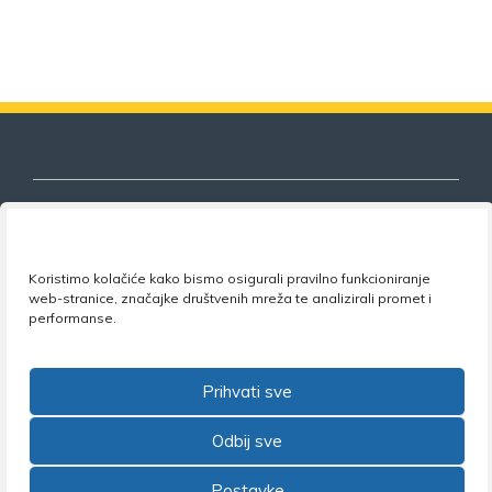
Nezavisni sindikat znanosti i visokog
Koristimo kolačiće kako bismo osigurali pravilno funkcioniranje
web-stranice, značajke društvenih mreža te analizirali promet i
obrazovanja
performanse.
Adresa:
Florijana Andrašeca 18A / VI kat
• 10 000
Zagreb •
Tel:
+385 1 4847 337
•
Email:
uprava@nsz.hr
Prihvati sve
•
Facebook:
NSZVO
Odbij sve
Postavke