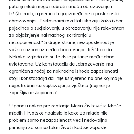
putanji mladi mogu izabrati između obrazovanja i
tržišta rada, a prema drugoj između nezaposlenosti i
obrazovanja. „Preliminarni rezultati ukazuju kako izbor
pojedinca o sudjelovanju u obrazovanju nije relevantan
za objašnjenje naknadnog ‘sortiranja’ u
nezaposlenost.“ S druge strane, nezaposlenost je
važna u izboru između obrazovanja i tržišta rada.
Nekako izgleda da su te dvije putanje međusobno
uvjetovane. Uz konstataciju da „obrazovanje ima
ograničen značaj za naknadne ishode zaposlenosti
stoji i konstatacija da „nije usmjereno na one kojima je
najpotrebniji razvoj/usvajanje vještina (najmanje
zapošljivim skupinama)“.
U panelu nakon prezentacije Marin Živković iz Mreže
mladih Hrvatske naglasio je kako za mlade nije
problem samo nezaposlenost već i nedovoljna
primanja za samostalan život i kad se zaposle.