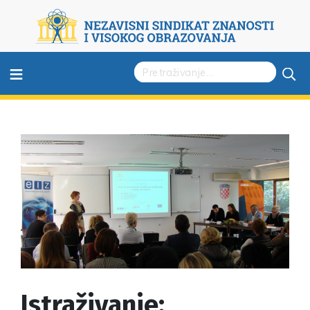
≡
Istraživanje: