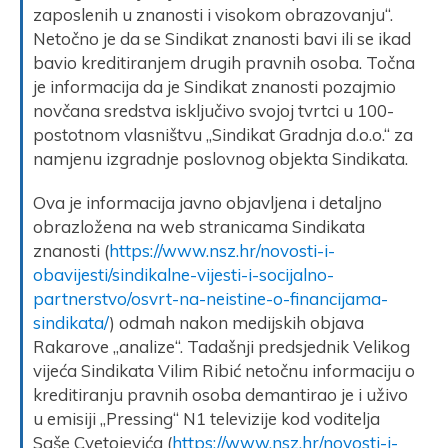
zaposlenih u znanosti i visokom obrazovanju“.
Netočno je da se Sindikat znanosti bavi ili se ikad
bavio kreditiranjem drugih pravnih osoba. Točna
je informacija da je Sindikat znanosti pozajmio
novčana sredstva isključivo svojoj tvrtci u 100-
postotnom vlasništvu „Sindikat Gradnja d.o.o.“ za
namjenu izgradnje poslovnog objekta Sindikata.
Ova je informacija javno objavljena i detaljno
obrazložena na web stranicama Sindikata
znanosti (
https://www.nsz.hr/novosti-i-
obavijesti/sindikalne-vijesti-i-socijalno-
partnerstvo/osvrt-na-neistine-o-financijama-
sindikata/
) odmah nakon medijskih objava
Rakarove „analize“. Tadašnji predsjednik Velikog
vijeća Sindikata Vilim Ribić netočnu informaciju o
kreditiranju pravnih osoba demantirao je i uživo
u emisiji „Pressing“ N1 televizije kod voditelja
Saše Cvetojevića (
https://www.nsz.hr/novosti-i-