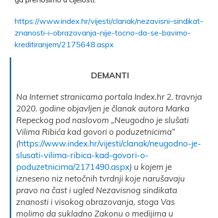
https://www.index.hr/vijesti/clanak/nezavisni-sindikat-
znanosti-i-obrazovanja-nije-tocno-da-se-bavimo-
kreditiranjem/2175648.aspx
DEMANTI
Na Internet stranicama portala Index.hr 2. travnja
2020. godine objavljen je članak autora Marka
Repeckog pod naslovom „Neugodno je slušati
Vilima Ribića kad govori o poduzetnicima“
(
https://www.index.hr/vijesti/clanak/neugodno-je-
slusati-vilima-ribica-kad-govori-o-
poduzetnicima/2171490.aspx
) u kojem je
izneseno niz netočnih tvrdnji koje narušavaju
pravo na čast i ugled Nezavisnog sindikata
znanosti i visokog obrazovanja, stoga Vas
molimo da sukladno Zakonu o medijima u