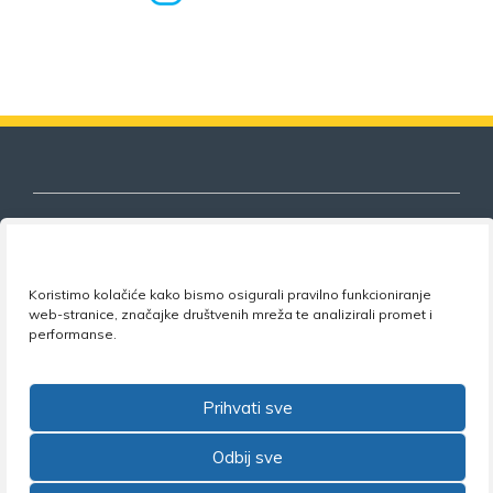
Nezavisni sindikat znanosti i visokog
Koristimo kolačiće kako bismo osigurali pravilno funkcioniranje
obrazovanja
web-stranice, značajke društvenih mreža te analizirali promet i
performanse.
Adresa:
Florijana Andrašeca 18A / VI kat
• 10 000
Zagreb •
Tel:
+385 1 4847 337
•
Email:
uprava@nsz.hr
•
Facebook:
NSZVO
Prihvati sve
Odbij sve