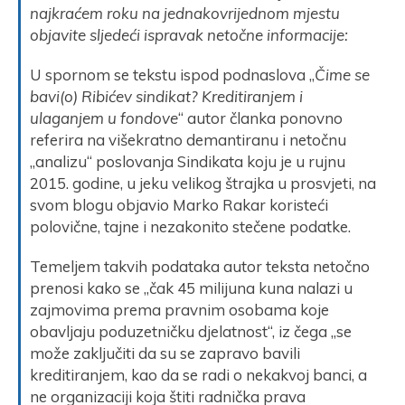
najkraćem roku na jednakovrijednom mjestu
objavite sljedeći ispravak netočne informacije:
U spornom se tekstu ispod podnaslova „
Čime se
bavi(o) Ribićev sindikat? Kreditiranjem i
ulaganjem u fondove
“ autor članka ponovno
referira na višekratno demantiranu i netočnu
„analizu“ poslovanja Sindikata koju je u rujnu
2015. godine, u jeku velikog štrajka u prosvjeti, na
svom blogu objavio Marko Rakar koristeći
polovične, tajne i nezakonito stečene podatke.
Temeljem takvih podataka autor teksta netočno
prenosi kako se „čak 45 milijuna kuna nalazi u
zajmovima prema pravnim osobama koje
obavljaju poduzetničku djelatnost“, iz čega „se
može zaključiti da su se zapravo bavili
kreditiranjem, kao da se radi o nekakvoj banci, a
ne organizaciji koja štiti radnička prava