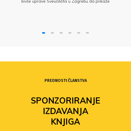
bivše uprave Sveučilišta u Zagrebu da prikaže
Sindikat i njegove čelne ljude u negativnom
svjetlu
PREDNOSTI ČLANSTVA
SPONZORIRANJE
IZDAVANJA
KNJIGA