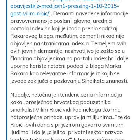
obavijesti/iz-medija/n1-pressing-1-10-2015-
gost-vilim-ribic/
). Demanti navedene informacije
pravovremeno je poslan i glavnoj urednici
portala Index.hr, koji je i tada prenio sadržaj
Rakarovog bloga, međutim, demanti nikad nije
objavljen na stranicama Index-a. Temeljem svih
ovih javnih demantija, neshvatljivo je zašto se u
člancima objavljenima na portalu Index.hr i dalje
uporno koriste netočni podaci iz bloga Marka
Rakara kao relevantne informacije iz kojih se
izvode zaključci o poslovanju Sindikata znanosti.
Nadalje, netočna je i tendenciozna informacija
kako „prosječnog hrvatskog poduzetnika
sindikalist Vilim Ribić vidi kao nekoga tko ima
natprosječne prihode, upravlja milijunima…“ te da
Ribić „ovih dana s prijezirom govori o svim tim
ljudima“ i da je „cijeli taj privatni sektor nazvao
‘poduzetničkom kastom’“. Istinita je informacija