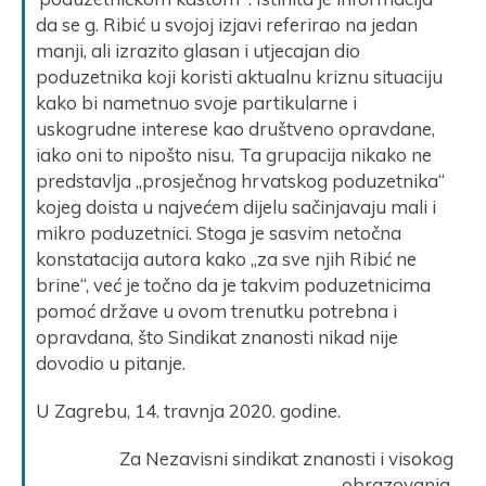
da se g. Ribić u svojoj izjavi referirao na jedan
manji, ali izrazito glasan i utjecajan dio
poduzetnika koji koristi aktualnu kriznu situaciju
kako bi nametnuo svoje partikularne i
uskogrudne interese kao društveno opravdane,
iako oni to nipošto nisu. Ta grupacija nikako ne
predstavlja „prosječnog hrvatskog poduzetnika“
kojeg doista u najvećem dijelu sačinjavaju mali i
mikro poduzetnici. Stoga je sasvim netočna
konstatacija autora kako „za sve njih Ribić ne
brine“, već je točno da je takvim poduzetnicima
pomoć države u ovom trenutku potrebna i
opravdana, što Sindikat znanosti nikad nije
dovodio u pitanje.
U Zagrebu, 14. travnja 2020. godine.
Za Nezavisni sindikat znanosti i visokog
obrazovanja,