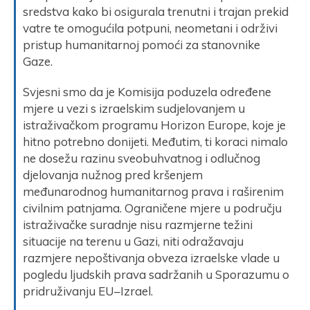
sredstva kako bi osigurala trenutni i trajan prekid
vatre te omogućila potpuni, neometani i održivi
pristup humanitarnoj pomoći za stanovnike
Gaze.
Svjesni smo da je Komisija poduzela određene
mjere u vezi s izraelskim sudjelovanjem u
istraživačkom programu Horizon Europe, koje je
hitno potrebno donijeti. Međutim, ti koraci nimalo
ne dosežu razinu sveobuhvatnog i odlučnog
djelovanja nužnog pred kršenjem
međunarodnog humanitarnog prava i raširenim
civilnim patnjama. Ograničene mjere u području
istraživačke suradnje nisu razmjerne težini
situacije na terenu u Gazi, niti odražavaju
razmjere nepoštivanja obveza izraelske vlade u
pogledu ljudskih prava sadržanih u Sporazumu o
pridruživanju EU–Izrael.