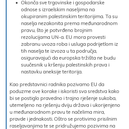
Okonča sve trgovinske i gospodarske
odnose s izraelskim naseljima na
okupiranim palestinskim teritorijima. Ta su
naselja nezakonita prema međunarodnom
pravu, što je potvrđeno brojnim
rezolucijama UN-a. EU mora provesti
zabranu uvoza roba i usluga podrijetlom iz
tih naselja te izvoza u ta područja,
osiguravajući da europska tržišta ne budu
suučesnik u kršenju palestinskih prava i
nastavku aneksije teritorija.
Kao predstavnici radnika pozivamo EU da
poduzme ove korake i iskoristi sva sredstva kako
bi se postiglo pravedno i trajno rješenje sukoba,
utemeljeno na rješenju dviju država i ukorijenjeno
u međunarodnom pravu te načelima mira,
pravde i jednakosti. Oštro se protivimo prisilnim
raseljavanjima te se pridružujemo pozivima na