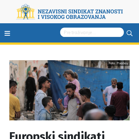
≡
Foto: Pixabay
Europski sindikati